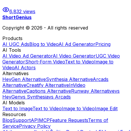
6,832
views
ShortGenius
Copyright © 2026 - All rights reserved
Products
AI UGC Ads
Blog to Video
AI Ad Generator
Pricing
AI Tools
AI Video Ad Generator
AI Video Generator
UGC Video
Generator
Short-Form Video
Text to Video
Image to
Video
AI Actors
Alternatives
HeyGen Alternative
Synthesia Alternative
Arcads
Alternative
Creatify Alternative
InVideo
Alternative
Captions Alternative
Runway Alternative
vs
HeyGen
vs Synthesia
vs Arcads
AI Models
Text to Image
Text to Video
Image to Video
Image Edit
Resources
Blog
Support
API
MCP
Feature Requests
Terms of
Service
Privacy Policy