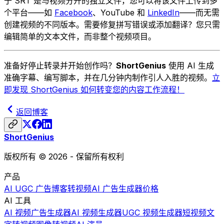
于 SRT 是与视频分开的独立文件，您可以将该文件上传到多
个平台——如
Facebook
、YouTube 和
LinkedIn
——而无需
创建视频的不同版本。需要修复拼写错误或添加翻译？您只需
编辑简单的文本文件，而非整个视频项目。
准备好停止转录并开始创作吗？
ShortGenius
使用 AI 生成
准确字幕、编写脚本，并在几分钟内制作引人入胜的视频。
立
即发现 ShortGenius 如何转变您的内容工作流程！
返回博客
ShortGenius
版权所有 © 2026 - 保留所有权利
产品
AI UGC 广告
博客转视频
AI 广告生成器
价格
AI 工具
AI 视频广告生成器
AI 视频生成器
UGC 视频生成器
短视频
文