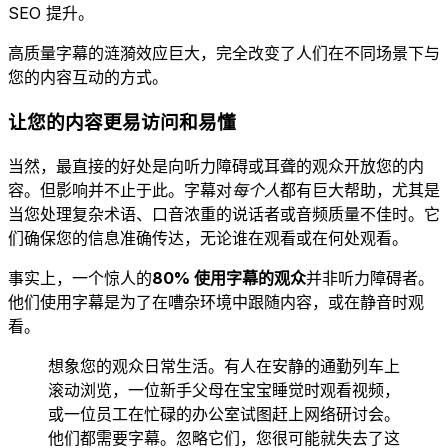
SEO 提升。
高质量字幕的涟漪效应巨大，完全改变了人们在不同场景下与
您的内容互动的方式。
让您的内容更易访问和易懂
当然，最直接的好处是向听力障碍或耳聋的观众开放您的内
容。但影响并不止于此。字幕对
每个人
都有巨大帮助，尤其是
当您处理复杂术语、口音浓重的说话者或音频质量不佳时。它
们确保您的信息准确传达，无论谁在观看或在何处观看。
事实上，一个惊人的
80% 使用字幕的观众
并非听力障碍者。
他们使用字幕是为了在嘈杂环境中跟随内容，或在静音时观
看。
想象您的观众日常生活。有人在安静的通勤列车上
滚动浏览，一位新手父母在宝宝睡觉时观看视频，
或一位员工在忙碌的办公室试图赶上网络研讨会。
他们都需要字幕。忽略它们，您很可能就失去了这