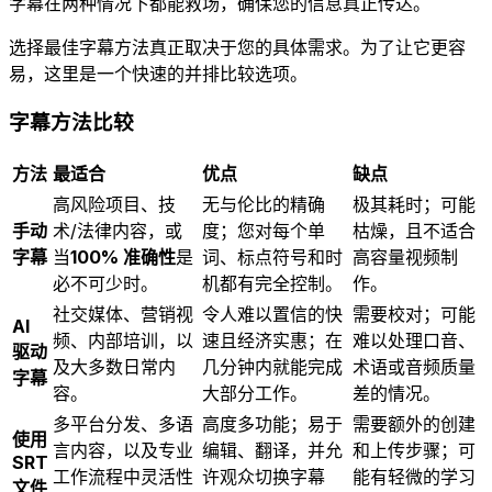
字幕在两种情况下都能救场，确保您的信息真正传达。
选择最佳字幕方法真正取决于您的具体需求。为了让它更容
易，这里是一个快速的并排比较选项。
字幕方法比较
方法
最适合
优点
缺点
高风险项目、技
无与伦比的精确
极其耗时；可能
手动
术/法律内容，或
度；您对每个单
枯燥，且不适合
字幕
当
100% 准确性
是
词、标点符号和时
高容量视频制
必不可少时。
机都有完全控制。
作。
社交媒体、营销视
令人难以置信的快
需要校对；可能
AI
频、内部培训，以
速且经济实惠；在
难以处理口音、
驱动
及大多数日常内
几分钟内就能完成
术语或音频质量
字幕
容。
大部分工作。
差的情况。
多平台分发、多语
高度多功能；易于
需要额外的创建
使用
言内容，以及专业
编辑、翻译，并允
和上传步骤；可
SRT
工作流程中灵活性
许观众切换字幕
能有轻微的学习
文件