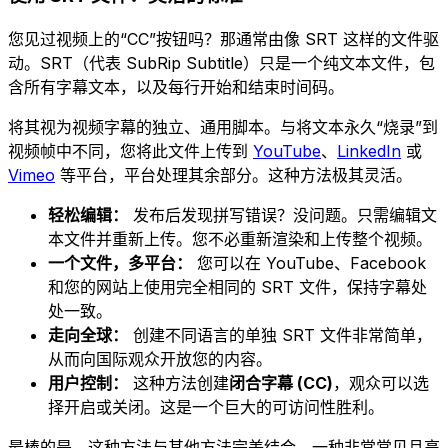
您见过视频上的“CC”按钮吗？那通常由像 SRT 这样的文件驱
动。SRT（代表 SubRip Subtitle）只是一个纯文本文件，包
含所有字幕文本，以及每行开始和结束时间码。
将其视为视频字幕的独立、通用脚本。与将文本永久“烧录”到
视频帧中不同，您将此文件上传到
YouTube
、
LinkedIn
或
Vimeo
等平台，平台处理其余部分。这种方法极其灵活。
轻松编辑：
发布后发现拼写错误？没问题。只需编辑文
本文件并重新上传。您不必重新渲染和上传整个视频。
一个文件，多平台：
您可以在 YouTube、Facebook
和您的网站上使用完全相同的 SRT 文件，保持字幕处
处一致。
走向全球：
创建不同语言的单独 SRT 文件非常简单，
从而向国际观众开放您的内容。
用户控制：
这种方法创建
闭合字幕 (CC)
，观众可以选
择开启或关闭。这是一个巨大的可访问性胜利。
最棒的是，这种方法与其他方法完美结合。一种非常常见且高