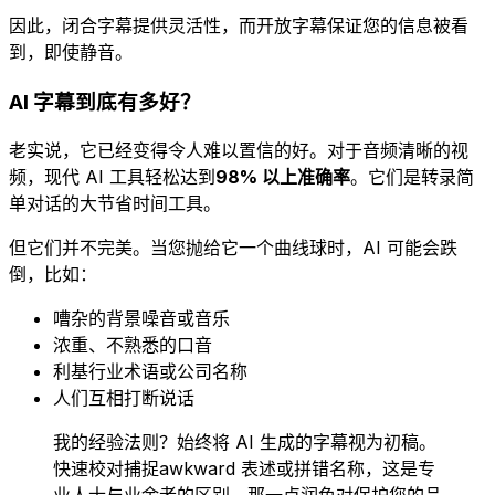
因此，闭合字幕提供灵活性，而开放字幕保证您的信息被看
到，即使静音。
AI 字幕到底有多好？
老实说，它已经变得令人难以置信的好。对于音频清晰的视
频，现代 AI 工具轻松达到
98% 以上准确率
。它们是转录简
单对话的大节省时间工具。
但它们并不完美。当您抛给它一个曲线球时，AI 可能会跌
倒，比如：
嘈杂的背景噪音或音乐
浓重、不熟悉的口音
利基行业术语或公司名称
人们互相打断说话
我的经验法则？始终将 AI 生成的字幕视为初稿。
快速校对捕捉awkward 表述或拼错名称，这是专
业人士与业余者的区别。那一点润色对保护您的品