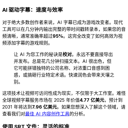
AI 驱动字幕：速度与效率
对于绝大多数创作者来说，AI 字幕已成为游戏改变者。现代
工具可以在几分钟内输出完整的带时间戳转录本，如果您的音
频清晰，通常准确率超过
95%
。这完全改变了如何高效为视
频添加字幕的游戏规则。
让 AI 为您工作的秘诀是
校对
。永远不要直接导出
并发布。总是花几分钟扫描文本。AI 很出色，但
它可能拼错独特的公司名称、对浓重口音感到困
惑，或搞砸行业特定术语。快速润色会带来天壤之
别。
这项技术让视频可访问性成为现实，不仅限于大工作室。难怪
全球视频字幕服务市场在 2025 年价值
4.77 亿美元
，预计到
2031 年将达到
7.96 亿美元
。如果您想深入了解这个领域，请
查看我们对
最佳 AI 内容创作工具
的分析。
使用 SRT 文件：灵活的标准