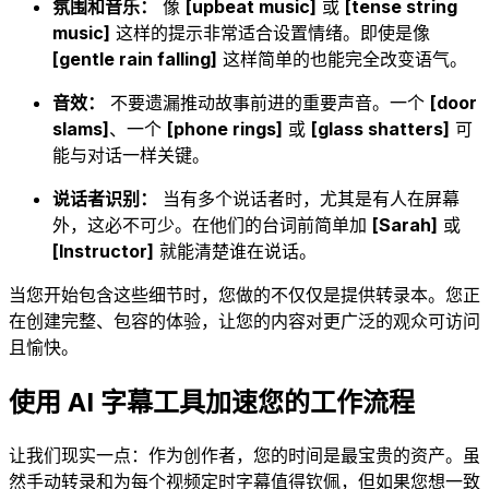
氛围和音乐：
像
[upbeat music]
或
[tense string
music]
这样的提示非常适合设置情绪。即使是像
[gentle rain falling]
这样简单的也能完全改变语气。
音效：
不要遗漏推动故事前进的重要声音。一个
[door
slams]
、一个
[phone rings]
或
[glass shatters]
可
能与对话一样关键。
说话者识别：
当有多个说话者时，尤其是有人在屏幕
外，这必不可少。在他们的台词前简单加
[Sarah]
或
[Instructor]
就能清楚谁在说话。
当您开始包含这些细节时，您做的不仅仅是提供转录本。您正
在创建完整、包容的体验，让您的内容对更广泛的观众可访问
且愉快。
使用 AI 字幕工具加速您的工作流程
让我们现实一点：作为创作者，您的时间是最宝贵的资产。虽
然手动转录和为每个视频定时字幕值得钦佩，但如果您想一致