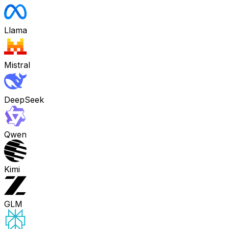
Llama
Mistral
DeepSeek
Qwen
Kimi
GLM