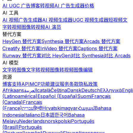
AI UGC 广告
博客转视频
AI 广告生成器
价格
AI 工具
AI 视频广告生成器
AI 视频生成器
UGC 视频生成器
短视频
文
字转视频
图像转视频
AI 演员
替代方案
HeyGen 替代方案
Synthesia 替代方案
Arcads 替代方案
Creatify 替代方案
InVideo 替代方案
Captions 替代方案
Runway 替代方案
对比 HeyGen
对比 Synthesia
对比 Arcads
AI 模型
文字转图像
文字转视频
图像转视频
图像编辑
资源
博客
支持
API
MCP
功能建议
服务条款
隐私政策
Afrikaans
العربية
català
Čeština
Dansk
Deutsch
Ελληνικά
Engl
(Latinoamérica)
Español (España)
Suomi
Français
(Canada)
Français
(France)
עברית
हिन्दी
Hrvatski
magyar
Հայամ
Bahasa
Indonesia
Italiano
日本語
한국어
Bahasa
Melayu
Nederlands
norsk
polski
Português
(Brasil)
Português