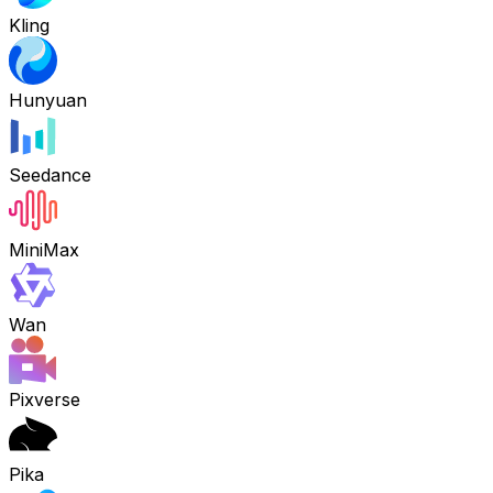
Kling
Hunyuan
Seedance
MiniMax
Wan
Pixverse
Pika