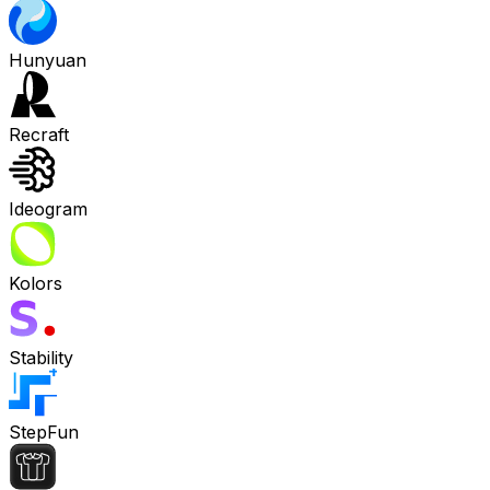
Hunyuan
Recraft
Ideogram
Kolors
Stability
StepFun