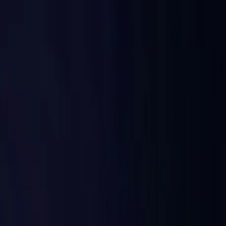
ShortGenius
Тарифы
Блог
Войти
Зарегистрироваться
Создано более 100 000 видео
авторами по всему миру