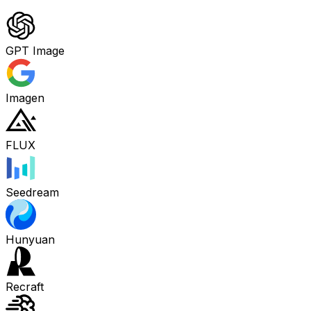
GPT Image
Imagen
FLUX
Seedream
Hunyuan
Recraft