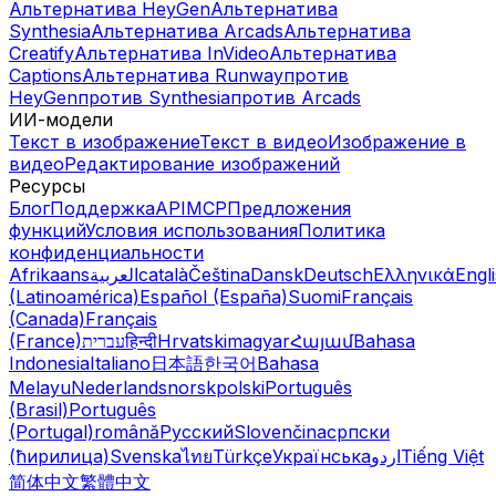
Альтернатива HeyGen
Альтернатива
Synthesia
Альтернатива Arcads
Альтернатива
Creatify
Альтернатива InVideo
Альтернатива
Captions
Альтернатива Runway
против
HeyGen
против Synthesia
против Arcads
ИИ-модели
Текст в изображение
Текст в видео
Изображение в
видео
Редактирование изображений
Ресурсы
Блог
Поддержка
API
MCP
Предложения
функций
Условия использования
Политика
конфиденциальности
Afrikaans
العربية
català
Čeština
Dansk
Deutsch
Ελληνικά
Engl
(Latinoamérica)
Español (España)
Suomi
Français
(Canada)
Français
(France)
עברית
हिन्दी
Hrvatski
magyar
Հայամ
Bahasa
Indonesia
Italiano
日本語
한국어
Bahasa
Melayu
Nederlands
norsk
polski
Português
(Brasil)
Português
(Portugal)
română
Русский
Slovenčina
српски
(ћирилица)
Svenska
ไทย
Türkçe
Українська
اردو
Tiếng Việt
简体中文
繁體中文