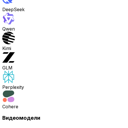
DeepSeek
Qwen
Kimi
GLM
Perplexity
Cohere
Видеомодели