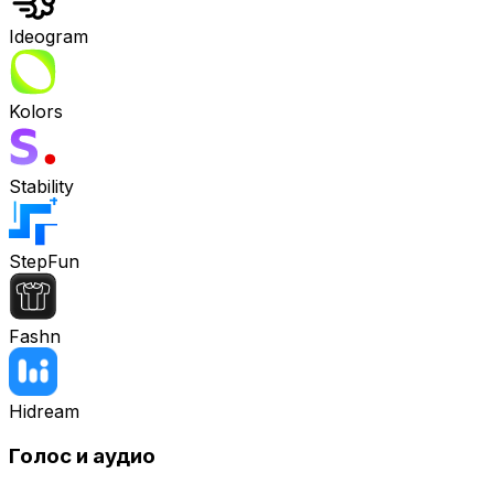
Ideogram
Kolors
Stability
StepFun
Fashn
Hidream
Голос и аудио