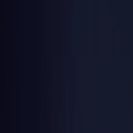
ShortGenius
Cennik
Blog
Zaloguj się
Zarejestruj się
Ponad 100 000 wygenerowanych filmów
przez twórców na całym świecie