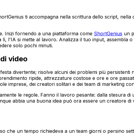
Genius ti accompagna nella scrittura dello script, nella crea
e. Inizi fornendo a una piattaforma come
ShortGenius
un p
 lì, l'IA si mette al lavoro. Analizza il tuo input, assembla
edere solo pochi minuti.
 di video
esta divertente; risolve alcuni dei problemi più persistenti
prendimento ripide, attrezzature costose e ore e ore passate
le imprese, dei creatori solitari e dei team di marketing con 
ente le regole. Fanno il lavoro pesante: dalla stesura di un
unque abbia una buona idea può ora essere un creatore di
esso che un tempo richiedeva a un team giorni o persino set