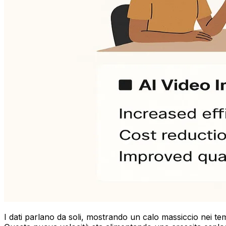
I dati parlano da soli, mostrando un calo massiccio nei t