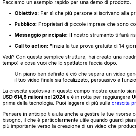
Facciamo un esempio rapido per una demo di prodotto.
Obiettivo:
Far sì che più persone si iscrivano alla p
Pubblico:
Proprietari di piccole imprese che sono c
Messaggio principale:
Il nostro strumento ti farà ri
Call to action:
"Inizia la tua prova gratuita di 14 giorn
Vedi? Con questa semplice struttura, hai creato una roadmap
tempo) e cosa vuoi che lo spettatore faccia dopo.
Un piano ben definito è ciò che separa un video gene
il tuo video finale sia focalizzato, persuasivo e funzi
La crescita esplosiva in questo campo mostra quanto siano 
USD 614,8 milioni nel 2024
e è in rotta per raggiungere
U
prima della tecnologia. Puoi leggere di più sulla
crescita p
Pensare in anticipo ti aiuta anche a gestire le tue risorse 
bisogno, il che è particolarmente utile quando guardi piani
più importante verso la creazione di un video che produca r