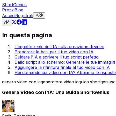
ShortGenius
Prezzi
Blog
Accedi
Registrati
In questa pagina
L'impatto reale dell'IA sulla creazione di video
Preparare le basi per il tuo video con IA
Guidare l'IA a scrivere il tuo script perfetto
Dallo script allo schermo: Generare le tue immagini
Aggiungere la rifinitura finale al tuo video con IA
Hai domande sui video con IA? Abbiamo le risposte
genera video con ia
generatore video ia
guida shortgenius
c
Genera Video con l'IA: Una Guida ShortGenius