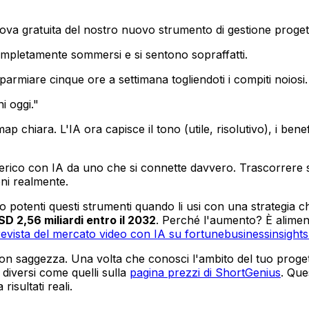
rova gratuita del nostro nuovo strumento di gestione progett
ompletamente sommersi e si sentono sopraffatti.
sparmiare cinque ore a settimana togliendoti i compiti noiosi.
i oggi."
 chiara. L'IA ora capisce il tono (utile, risolutivo), i ben
rico con IA da uno che si connette davvero. Trascorrere so
oni realmente.
potenti questi strumenti quando li usi con una strategia ch
SD 2,56 miliardi entro il 2032
. Perché l'aumento? È alimen
revista del mercato video con IA su fortunebusinessinsight
con saggezza. Una volta che conosci l'ambito del tuo progetto,
 diversi come quelli sulla
pagina prezzi di ShortGenius
. Que
isultati reali.