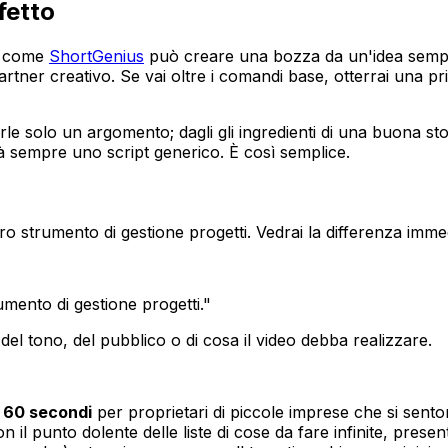
rfetto
to come
ShortGenius
può creare una bozza da un'idea sempli
partner creativo. Se vai oltre i comandi base, otterrai u
le solo un argomento; dagli gli ingredienti di una buona stori
à sempre uno script generico. È così semplice.
ro strumento di gestione progetti. Vedrai la differenza imm
mento di gestione progetti."
del tono, del pubblico o di cosa il video debba realizzare.
i
60 secondi
per proprietari di piccole imprese che si sento
con il punto dolente delle liste di cose da fare infinite, pr