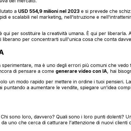
siva del mercato.
alutato a
USD 554,9 milioni nel 2023
e si prevede che schiz
i e scalabili nel marketing, nell'istruzione e nell'intratte
 qui per sostituire la creatività umana. È qui per liberarla.
i liberano per concentrarti sull'unica cosa che conta davv
IA
 a sperimentare, ma è uno degli errori più comuni che vedo f
 ancora di pensare a come
generare video con IA
, hai bisog
o un modo rapido per mettere in ordine i tuoi pensieri. La
i puntando a aumentare le vendite, spiegare un'idea comples
o
olgi. Chi sono loro, davvero? Quali sono i loro punti dolenti
a uno che cerca di catturare l'attenzione di nuovi clienti