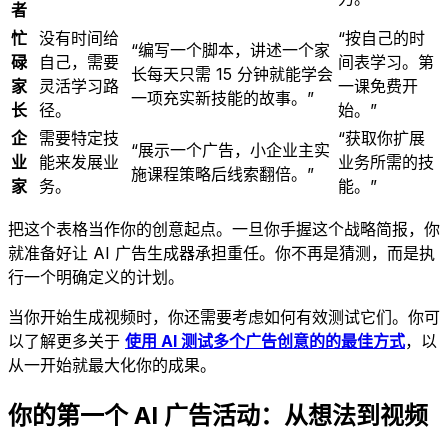
者
忙
没有时间给
“按自己的时
“编写一个脚本，讲述一个家
碌
自己，需要
间表学习。第
长每天只需 15 分钟就能学会
家
灵活学习路
一课免费开
一项充实新技能的故事。”
长
径。
始。”
企
需要特定技
“获取你扩展
“展示一个广告，小企业主实
业
能来发展业
业务所需的技
施课程策略后线索翻倍。”
家
务。
能。”
把这个表格当作你的创意起点。一旦你手握这个战略简报，你
就准备好让 AI 广告生成器承担重任。你不再是猜测，而是执
行一个明确定义的计划。
当你开始生成视频时，你还需要考虑如何有效测试它们。你可
以了解更多关于
使用 AI 测试多个广告创意的的最佳方式
，以
从一开始就最大化你的成果。
你的第一个 AI 广告活动：从想法到视频