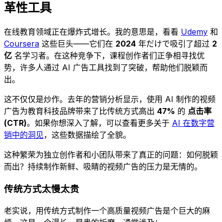
革性工具
在线教育领域正在爆炸式增长。我的意思是，看看
Udemy
和
Coursera
这些巨头——它们在
2024
年だけで吸引了超过
2
亿
名学习者。在这种竞争下，课程创作者们正争相寻找优
势，许多人通过 AI 广告工具找到了突破，帮助他们脱颖而
出。
这不仅仅是炒作。去年的营销分析显示，使用 AI 制作的视频
广告为教育科技品牌带来了比传统方式高出
47%
的
点击率
(CTR)
。如果你想深入了解，可以查看更多关于
AI 在数字营
销中的洞见
，这些数据描绘了全貌。
这种繁荣为独立创作者和小团队带来了真正的问题：如何脱颖
而出？持续制作新鲜、吸睛的视频广告的压力是无情的。
传统方式太慢太贵
老实说，用传统方式制作一个高质量视频广告是个巨大的麻