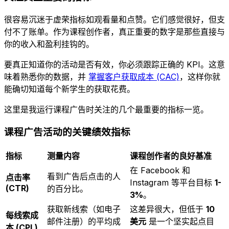
很容易沉迷于虚荣指标如观看量和点赞。它们感觉很好，但支
付不了账单。作为课程创作者，真正重要的数字是那些直接与
你的收入和盈利挂钩的。
要真正知道你的活动是否有效，你必须跟踪正确的 KPI。这意
味着熟悉你的数据，并
掌握客户获取成本 (CAC)
，这样你就
能确切知道每个新学生的获取花费。
这里是我运行课程广告时关注的几个最重要的指标一览。
课程广告活动的关键绩效指标
指标
测量内容
课程创作者的良好基准
在 Facebook 和
看到广告后点击的人
点击率
Instagram 等平台目标
1-
(CTR)
的百分比。
3%
。
获取新线索（如电子
这差异很大，但低于
10
每线索成
邮件注册）的平均成
美元
是一个坚实起点目
本 (CPL)