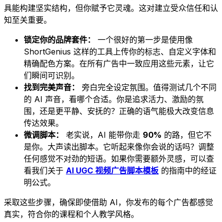
具能构建坚实结构，但你赋予它灵魂。这对建立受众信任和认
知至关重要。
锁定你的品牌套件：
一个很好的第一步是使用像
ShortGenius 这样的工具上传你的标志、自定义字体和
精确配色方案。在所有广告中一致应用这些元素，让它
们瞬间可识别。
找到完美声音：
旁白完全设定氛围。值得测试几个不同
的 AI 声音，看哪个合适。你是追求活力、激励的氛
围，还是更平静、安抚的？正确的语气能极大改变信息
传达效果。
微调脚本：
老实说，AI 能带你走
90%
的路，但它不
是你。大声读出脚本。它听起来像你会说的话吗？调整
任何感觉不对劲的短语。如果你需要额外灵感，可以查
看我们关于
AI UGC 视频广告脚本模板
的指南中的经证
明公式。
采取这些步骤，确保即使借助 AI，你发布的每个广告都感觉
真实，符合你的课程和个人教学风格。