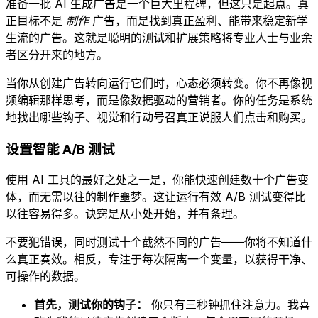
准备一批 AI 生成广告是一个巨大里程碑，但这只是起点。真
正目标不是
制作
广告，而是找到真正盈利、能带来稳定新学
生流的广告。这就是聪明的测试和扩展策略将专业人士与业余
者区分开来的地方。
当你从创建广告转向运行它们时，心态必须转变。你不再像视
频编辑那样思考，而是像数据驱动的营销者。你的任务是系统
地找出哪些钩子、视觉和行动号召真正说服人们点击和购买。
设置智能 A/B 测试
使用 AI 工具的最好之处之一是，你能快速创建数十个广告变
体，而无需以往的制作噩梦。这让运行有效 A/B 测试变得比
以往容易得多。诀窍是从小处开始，并有条理。
不要犯错误，同时测试十个截然不同的广告——你将不知道什
么真正奏效。相反，专注于每次隔离一个变量，以获得干净、
可操作的数据。
首先，测试你的钩子：
你只有三秒钟抓住注意力。我喜