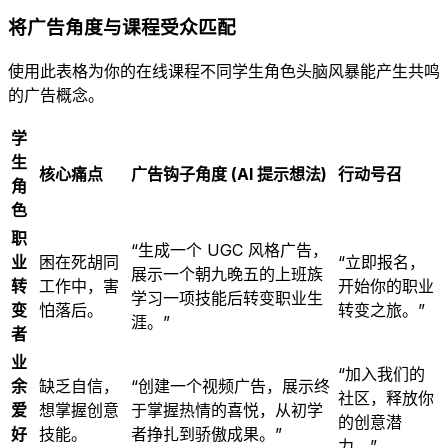
将广告角度与课程受众匹配
使用此表格为你的在线课程不同学生角色头脑风暴能产生共鸣
的广告概念。
学
生
核心痛点
广告钩子角度 (AI 提示想法)
行动号召
角
色
职
“生成一个 UGC 风格广告，
业
困在死胡同
“立即报名，
展示一个朝九晚五的上班族
转
工作中，害
开始你的职业
学习一项技能后转变职业生
变
怕落后。
转变之旅。”
涯。”
者
业
“加入我们的
余
缺乏自信，
“创建一个视频广告，展示终
社区，释放你
爱
想掌握创意
于掌握热情的喜悦，从初学
的创意潜
好
技能。
者挣扎到骄傲成果。”
力。”