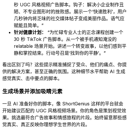
秒 UGC 风格视频广告脚本。钩子：解决小企业制作丑
陋、不专业图形时的挫败感。展示一个‘快速胜利’，用户
几秒钟内将乏味的社交媒体帖子变成美丽作品。语气应
赋能且简单。”
针对健康计划：
“为忙碌专业人士的正念课程创建一个
30 秒 TikTok 广告脚本。从一个被手机通知淹没的
relatable 场景开始。讲述一个转变故事，以他们感到平
静和掌控结束。行动号召是‘找到你的平静’。”
看出区别了吗？这些提示精准捕捉了受众、他们的痛点、你提
供的解决方案，甚至正确的氛围。这种细节水平帮助 AI 生成
感觉真实、击中要点的脚本。
生成场景并添加吸睛元素
一旦 AI 准备好你的脚本，像 ShortGenius 这样的平台就会
开始建议匹配的 UGC 风格视频场景。你的角色是策划视觉效
果。挑选最符合广告故事和情感旅程的片段。始终留意那些感
觉真实、真正反映你理想学生世界的片段。