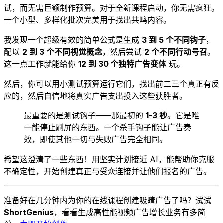
试，而无需巨额制作预算。对于全新课程启动，你无需疯狂。
一个小型、多样化批次完美用于找出共鸣内容。
我发现一个超级有效的简单公式是生成
3 到 5 个不同钩子
，
配以
2 到 3 个不同视觉概念
，然后尝试
2 个不同行动号召
。
这一点工作就能给你
12 到 30 个独特广告变体
玩。
然后，你可以用小测试预算运行它们，找出前二三个真正有反
应的，然后自信地将真实广告支出投入这些获胜者。
最重要的是测试钩子——那最初的
1-3 秒
。它是唯
一能停止刷屏的东西。一个杀手钩子能让广告奏
效，即使其他一切与失败广告完全相同。
希望这澄清了一些东西！用坚实计划接近 AI，能帮助你克服
不确定性，开始创建真正与受众连接并让他们报名的广告。
准备好在几分钟内为你的在线课程创建吸睛广告了吗？试试
ShortGenius
，看看生成高性能视频广告增长业务有多简