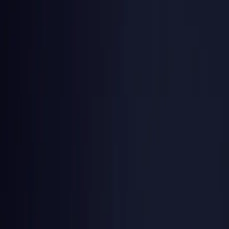
ShortGenius
Գնացուցակ
Բլոգ
Մուտք
Գրանցվել
100,000+ ստեղծված տեսանյութ
ստեղծողների կողմից ամբողջ աշխարհում