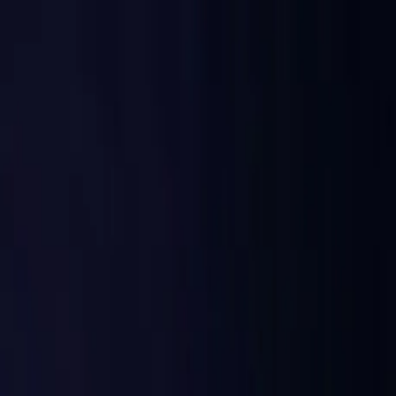
ShortGenius
Pryse
Blog
Meld aan
Registreer
100,000+ video's gegenereer
deur skeppers wêreldwyd