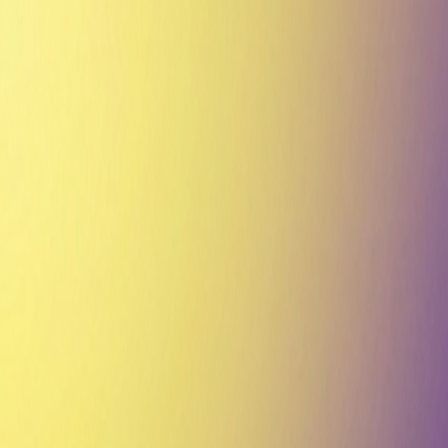
ต้นฉบับ
แก้ไขแล้ว
แปลงเมคอัพ