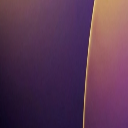
ต้นฉบับ
แก้ไขแล้ว
เปลี่ยนทรงผม