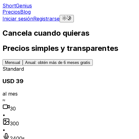
ShortGenius
Precios
Blog
Iniciar sesión
Registrarse
Cancela cuando quieras
Precios simples y transparentes
Mensual
Anual: obtén más de 6 meses gratis
Standard
USD 39
al mes
≈
30
•
300
•
2400s