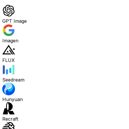
GPT Image
Imagen
FLUX
Seedream
Hunyuan
Recraft