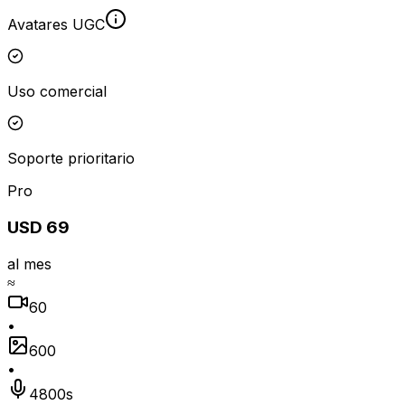
Avatares UGC
Uso comercial
Soporte prioritario
Pro
USD 69
al mes
≈
60
•
600
•
4800s