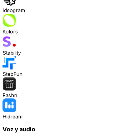
Ideogram
Kolors
Stability
StepFun
Fashn
Hidream
Voz y audio