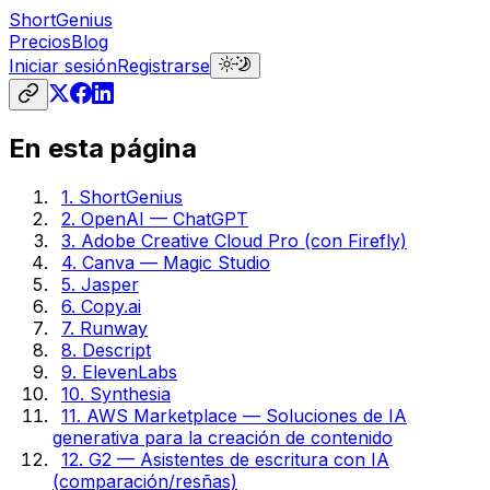
ShortGenius
Precios
Blog
Iniciar sesión
Registrarse
En esta página
1. ShortGenius
2. OpenAI — ChatGPT
3. Adobe Creative Cloud Pro (con Firefly)
4. Canva — Magic Studio
5. Jasper
6. Copy.ai
7. Runway
8. Descript
9. ElevenLabs
10. Synthesia
11. AWS Marketplace — Soluciones de IA
generativa para la creación de contenido
12. G2 — Asistentes de escritura con IA
(comparación/resñas)