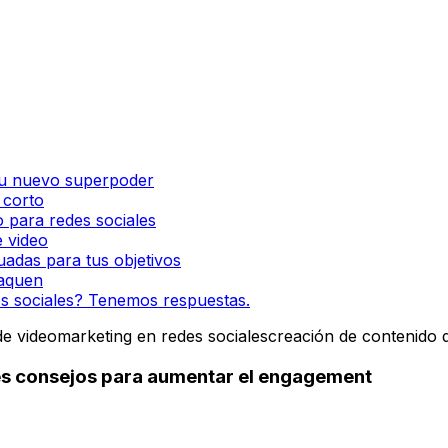
 tu nuevo superpoder
 corto
o para redes sociales
e video
uadas para tus objetivos
taquen
es sociales? Tenemos respuestas.
de video
marketing en redes sociales
creación de contenido 
les consejos para aumentar el engagement