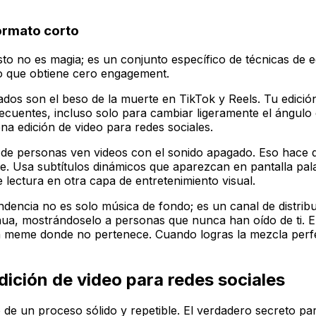
ormato corto
sto no es magia; es un conjunto específico de técnicas de 
eo que obtiene cero engagement.
os son el beso de la muerte en TikTok y Reels. Tu edición 
ecuentes, incluso solo para cambiar ligeramente el ángulo 
na edición de video para redes sociales.
 personas ven videos con el sonido apagado. Eso hace que
. Usa subtítulos dinámicos que aparezcan en pantalla pala
 lectura en otra capa de entretenimiento visual.
ndencia no es solo música de fondo; es un canal de distri
nua, mostrándoselo a personas que nunca han oído de ti. E
 meme donde no pertenece. Cuando logras la mezcla perfect
dición de video para redes sociales
do de un proceso sólido y repetible. El verdadero secreto p