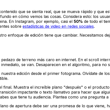
contenido que se sienta real, que se mueva rápido y que e
ofundo en cómo vemos las cosas. Considera esto: los usua
reina. En Instagram, por ejemplo, casi el
50%
de todo el tie
ientes sobre
estadísticas de video en redes sociales
.
estro enfoque de edición tiene que cambiar. Necesitamos de
 pedazo de terreno más caro en internet. En el scroll inte
 inmediato, se van. Desaparecen en el algoritmo, para no 
n nuestra edición desde el primer fotograma. Olvídate de los
ible.
 final. Muestra el increíble plano "después" o el producto
nsición impactante o texto llamativo para hacer que alguie
es que tiene tu audiencia. Plantea como una pregunta a 
plano de apertura debe ser una promesa de lo que viene, h