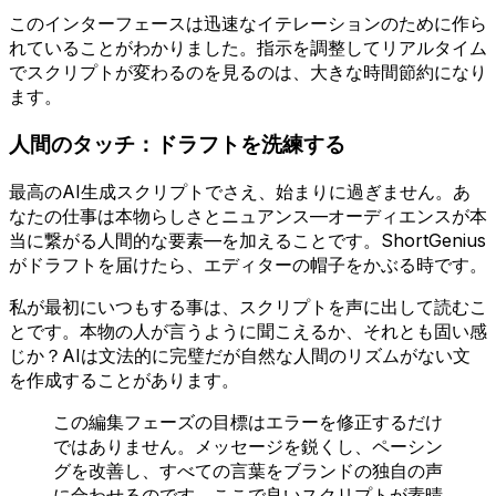
このインターフェースは迅速なイテレーションのために作ら
れていることがわかりました。指示を調整してリアルタイム
でスクリプトが変わるのを見るのは、大きな時間節約になり
ます。
人間のタッチ：ドラフトを洗練する
最高のAI生成スクリプトでさえ、始まりに過ぎません。あ
なたの仕事は本物らしさとニュアンス—オーディエンスが本
当に繋がる人間的な要素—を加えることです。ShortGenius
がドラフトを届けたら、エディターの帽子をかぶる時です。
私が最初にいつもする事は、スクリプトを声に出して読むこ
とです。本物の人が言うように聞こえるか、それとも固い感
じか？AIは文法的に完璧だが自然な人間のリズムがない文
を作成することがあります。
この編集フェーズの目標はエラーを修正するだけ
ではありません。メッセージを鋭くし、ペーシン
グを改善し、すべての言葉をブランドの独自の声
に合わせるのです。ここで良いスクリプトが素晴