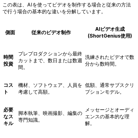
この表は、AIを使ってビデオを制作する場合と従来の方法
で行う場合の基本的な違いを分解しています。
AIビデオ生成
側面
従来のビデオ制作
(ShortGenius使用)
プレプロダクションから最終
時間
洗練されたビデオで数
カットまで、数日または数週
投資
分から数時間。
間。
コス
機材、ソフトウェア、人員を
低額、通常サブスクリ
ト
考慮して高額。
プションモデル。
必要
メッセージとオーディ
脚本執筆、映画撮影、編集の
なス
エンスの基本的な理
専門知識。
キル
解。