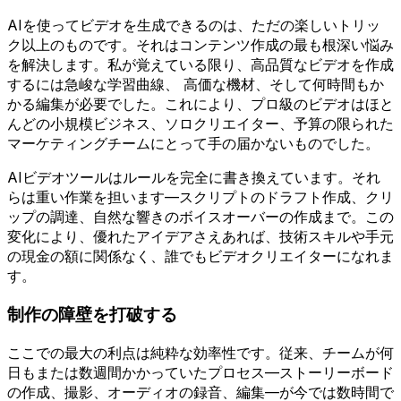
AIを使ってビデオを生成できるのは、ただの楽しいトリッ
ク以上のものです。それはコンテンツ作成の最も根深い悩み
を解決します。私が覚えている限り、高品質なビデオを作成
するには急峻な学習曲線、 高価な機材、そして何時間もか
かる編集が必要でした。これにより、プロ級のビデオはほと
んどの小規模ビジネス、ソロクリエイター、予算の限られた
マーケティングチームにとって手の届かないものでした。
AIビデオツールはルールを完全に書き換えています。それ
らは重い作業を担います—スクリプトのドラフト作成、クリ
ップの調達、自然な響きのボイスオーバーの作成まで。この
変化により、優れたアイデアさえあれば、技術スキルや手元
の現金の額に関係なく、誰でもビデオクリエイターになれま
す。
制作の障壁を打破する
ここでの最大の利点は純粋な効率性です。従来、チームが何
日もまたは数週間かかっていたプロセス—ストーリーボード
の作成、撮影、オーディオの録音、編集—が今では数時間で