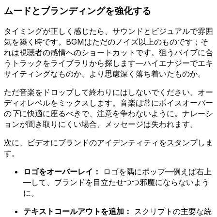
ムードとブランディングを強化する
タイミングが正しく感じたら、サウンドとビジュアルで雰囲
気を築く時です。BGMはただのノイズ以上のものです；そ
れは視聴者の感情へのショートカットです。狙うバイブに合
うトラックをライブラリから探します—ハイエナジーでエキ
サイティングなものか、より思慮深く落ち着いたものか。
ただ音楽をドロップして終わりにはしないでください。オー
ディオレベルをミックスします。音楽は常にボイスオーバー
の
下
に快適に座るべきで、注意を争わないように。ナレーシ
ョンが聞き取りにくい場合、メッセージは失われます。
次に、ビデオにブランドのアイデンティティをスタンプしま
す。
ロゴをオーバーレイ：
ロゴを隅にポップ—例えば右上
—して、ブランドを目立たせつつ邪魔にならないよう
に。
テキストコールアウトを追加：
スクリプトの主要な統