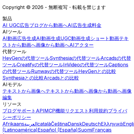
Copyright © 2026 - 無断複写・転載を禁じます
製品
AI UGC広告
ブログから動画へ
AI広告生成
料金
AIツール
AI動画広告生成
AI動画生成
UGC動画生成
ショート動画
テキ
ストから動画へ
画像から動画へ
AIアクター
代替ツール
HeyGenの代替ツール
Synthesiaの代替ツール
Arcadsの代替
ツール
Creatifyの代替ツール
InVideoの代替ツール
Captions
の代替ツール
Runwayの代替ツール
HeyGenとの比較
Synthesiaとの比較
Arcadsとの比較
AIモデル
テキストから画像へ
テキストから動画へ
画像から動画へ
画像
編集
リソース
ブログ
サポート
API
MCP
機能リクエスト
利用規約
プライバ
シーポリシー
Afrikaans
العربية
català
Čeština
Dansk
Deutsch
Ελληνικά
Engl
(Latinoamérica)
Español (España)
Suomi
Français