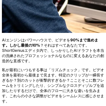
AIエンジンはパワーハウスで、ビデオを
90%
まで進めま
す。しかし最後の
10%
？それはすべてあなたです。
ShortGeniusエディタ内で、しっかりしたAIドラフトを本当
の洗練されたプロフェッショナルなものに変えるあなたの創
造的な直感です。
私が最初にいつもする事は「リズムチェック」です。ビデオ
全体を最初から最後まで見ます。特定のクリップが一瞬長す
ぎるか？別のカットが衝撃的すぎるか？こことそこに数フレ
ームをトリミングしたり、シンプルなクロスディゾルブを追
加したりするだけで、全体のフローに大きな違いを生みま
す。これらの小さな調整がビデオをシームレスに感じさせま
す。