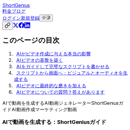
ShortGenius
料金
ブログ
ログイン
新規登録
このページの目次
AIがビデオ作成に与える本当の影響
AIビデオの基盤を築く
AIをガイドして完璧なスクリプトを書かせる
スクリプトから画面へ：ビジュアルとオーディオを生
成する
AIビデオに最終的な磨きを加える
AIビデオについての質問？答えがあります
AIで動画を生成する
AI動画ジェネレーター
ShortGeniusガ
イド
AI動画作成
マーケティング動画
AIで動画を生成する：ShortGeniusガイド