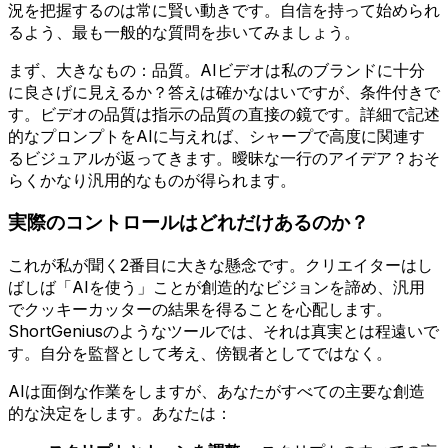
況を把握するのは常に賢い動きです。自信を持って始められ
るよう、最も一般的な質問を歩いてみましょう。
まず、大きなもの：品質。AIビデオは私のブランドに十分
に良さげに見えるか？答えは確かなはいですが、条件付きで
す。ビデオの品質は指示の品質の直接の鏡です。詳細で記述
的なプロンプトをAIに与えれば、シャープで高度に関連す
るビジュアルが返ってきます。曖昧な一行のアイデア？おそ
らくかなり汎用的なものが得られます。
実際のコントロールはどれだけあるのか？
これが私が聞く2番目に大きな懸念です。クリエイターはし
ばしば「AIを使う」ことが創造的なビジョンを諦め、汎用
でクッキーカッターの結果を得ることを心配します。
ShortGeniusのようなツールでは、それは真実とは程遠いで
す。自分を監督として考え、傍観者としてではなく。
AIは面倒な作業をしますが、あなたがすべての主要な創造
的な決定をします。あなたは：