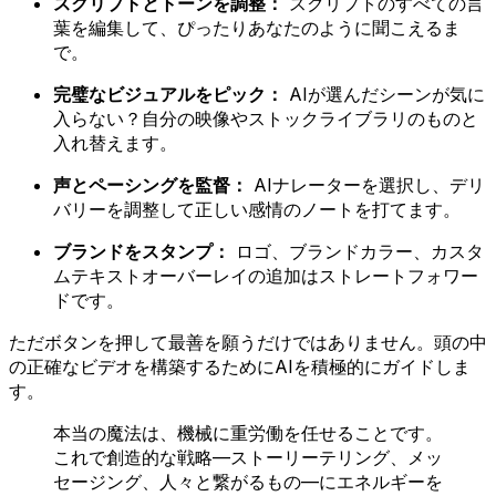
スクリプトとトーンを調整：
スクリプトのすべての言
葉を編集して、ぴったりあなたのように聞こえるま
で。
完璧なビジュアルをピック：
AIが選んだシーンが気に
入らない？自分の映像やストックライブラリのものと
入れ替えます。
声とペーシングを監督：
AIナレーターを選択し、デリ
バリーを調整して正しい感情のノートを打てます。
ブランドをスタンプ：
ロゴ、ブランドカラー、カスタ
ムテキストオーバーレイの追加はストレートフォワー
ドです。
ただボタンを押して最善を願うだけではありません。頭の中
の正確なビデオを構築するためにAIを積極的にガイドしま
す。
本当の魔法は、機械に重労働を任せることです。
これで創造的な戦略—ストーリーテリング、メッ
セージング、人々と繋がるもの—にエネルギーを