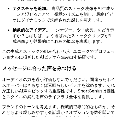
テクスチャを追加。
高品質のストック映像をAI生成シ
ーンと混ぜることで、視覚のリズムを崩し、最終ビデ
オにダイナミックで洗練された感じを与えます。
抽象的なアイデア。
「シナジー」や「成長」をどう示
すか？しばしば、よく選ばれたストッククリップが生
成画像より効果的にこれらの概念を表現します。
この生成とストックの組み合わせが、ユニークでプロフェッ
ショナルに根ざしたAIビデオを生み出す秘密です。
メッセージに合った声をみつける
オーディオの力を過小評価しないでください。間違ったボイ
スオーバーはさもなくば素晴らしいビデオを沈めます。それ
が正しいAI声をピックする重要性です。ShortGeniusは個性
とスタイルの異なる声のライブラリ全体を提供します。
ブランドのトーンを考えます。権威的で専門的なものか、そ
れともより親しみやすく会話調か？オプションを数分聞いて