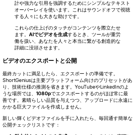
計や強力な引用を強調するためにシンプルなテキスト
オーバーレイを使います。これはサウンドオフで視聴
する人々にも大きな助けです。
これらの仕上げのタッチがコンテンツを際立たせ
ます。
AIでビデオを生成
するとき、ツールが重労
働を扱い、あなたを人々と本当に繋がる創造的な
詳細に没頭させます。
ビデオのエクスポートと公開
最終カットに満足したら、エクスポートの準備です。
ShortGeniusは主要プラットフォーム向けのプリセットがあ
り、技術仕様の推測を省きます。YouTubeやLinkedInのよ
うな場所では、
1080p
でエクスポートするのがほぼ常に最
善です。素晴らしい品質を与えつつ、アップロードに永遠に
かかる巨大ファイルを作成しません。
新しい輝くビデオファイルを手に入れたら、毎回通す簡単な
公開チェックリストです：