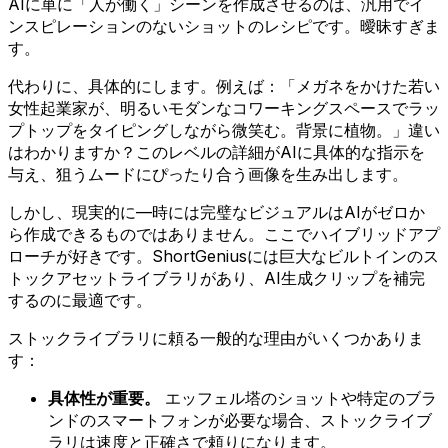
AIに単に「人が働く」シーンを作成させるのは、汎用でイ
ンスピレーションのないショットのレシピです。曖昧すぎま
す。
代わりに、具体的にします。例えば：「メガネをかけた若い
女性起業家が、明るいモダンなコワーキングスペースでラッ
プトップをタイピングしながら微笑む。背景に植物。」違い
はわかりますか？このレベルの詳細がAIに具体的な指示を
与え、狙うムードにぴったり合う画像を生み出します。
しかし、現実的に—時には完璧なビジュアルはAIがゼロか
ら作成できるものではありません。ここでハイブリッドアプ
ローチが好きです。ShortGeniusには巨大なビルトインのス
トックアセットライブラリがあり、AI生成クリップを補完
するのに最適です。
ストックライブラリに頼る一般的な理由がいくつかありま
す：
具体性が重要。
エッフェル塔のショットや特定のブラ
ンドのスマートフォンが必要な場合、ストックライブ
ラリは速度と正確さで頼りになります。