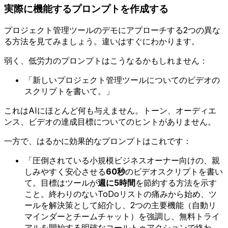
実際に機能するプロンプトを作成する
プロジェクト管理ツールのデモにアプローチする2つの異な
る方法を見てみましょう。違いはすぐにわかります。
弱く、低労力のプロンプトはこうなるかもしれません：
「新しいプロジェクト管理ツールについてのビデオの
スクリプトを書いて。」
これはAIにほとんど何も与えません。トーン、オーディエ
ンス、ビデオの達成目標についてのヒントがありません。
一方で、はるかに効果的なプロンプトはこれです：
「圧倒されている小規模ビジネスオーナー向けの、親
しみやすく安心させる
60秒
のビデオスクリプトを書い
て。目標はツールが
週に5時間
を節約する方法を示す
こと。終わりのないToDoリストの痛みから始め、ツ
ールを解決策として紹介し、2つの主要機能（自動リ
マインダーとチームチャット）を強調し、無料トライ
アルを開始する明確なコールトゥアクションで終わ