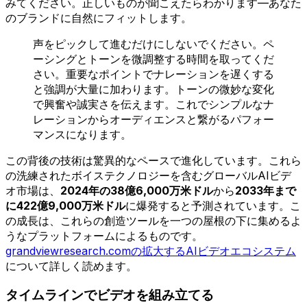
みてください。正しいものが聞こえたらわかります—あなた
のブランドに自然にフィットします。
声をピックして進むだけにしないでください。ペ
ーシングとトーンを微調整する時間を取ってくだ
さい。重要なポイントでナレーションを遅くする
と強調が大量に加わります。トーンの微妙な変化
で興奮や誠実さを伝えます。これでシンプルなナ
レーションからオーディエンスと繋がるパフォー
マンスになります。
この背後の技術は驚異的なペースで進化しています。これら
の洗練されたボイステクノロジーを含むグローバルAIビデ
オ市場は、
2024年の38億6,000万米ドル
から
2033年まで
に422億9,000万米ドル
に爆発すると予測されています。こ
の成長は、これらの創造ツールを一つの屋根の下に集めるよ
うなプラットフォームによるものです。
grandviewresearch.comの拡大するAIビデオエコシステム
について詳しく読めます。
タイムラインでビデオを組み立てる