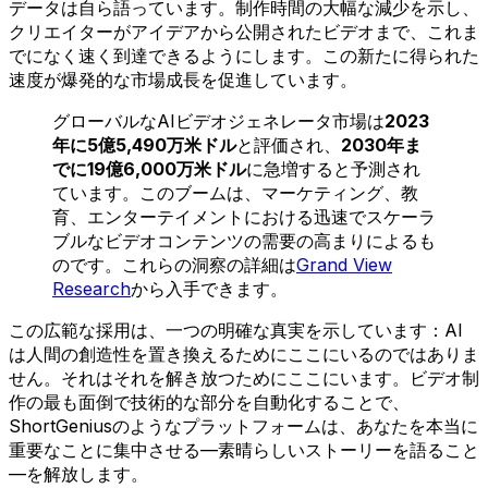
データは自ら語っています。制作時間の大幅な減少を示し、
クリエイターがアイデアから公開されたビデオまで、これま
でになく速く到達できるようにします。この新たに得られた
速度が爆発的な市場成長を促進しています。
グローバルなAIビデオジェネレータ市場は
2023
年に5億5,490万米ドル
と評価され、
2030年ま
でに19億6,000万米ドル
に急増すると予測され
ています。このブームは、マーケティング、教
育、エンターテイメントにおける迅速でスケーラ
ブルなビデオコンテンツの需要の高まりによるも
のです。これらの洞察の詳細は
Grand View
Research
から入手できます。
この広範な採用は、一つの明確な真実を示しています：AI
は人間の創造性を置き換えるためにここにいるのではありま
せん。それはそれを解き放つためにここにいます。ビデオ制
作の最も面倒で技術的な部分を自動化することで、
ShortGeniusのようなプラットフォームは、あなたを本当に
重要なことに集中させる—素晴らしいストーリーを語ること
—を解放します。