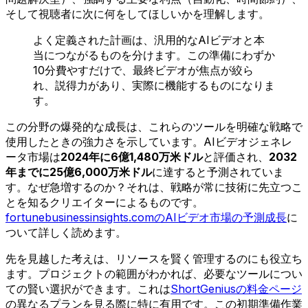
そして視聴者に次に何をしてほしいかを理解します。
よく定義された計画は、汎用的なAIビデオと本
当につながるものを分けます。この準備にわずか
10分費やすだけで、最終ビデオが焦点が絞ら
れ、説得力があり、実際に機能するものになりま
す。
この分野の爆発的な成長は、これらのツールを明確な戦略で
使用したときの強力さを示しています。AIビデオジェネレ
ータ市場は
2024年に6億1,480万米ドル
と評価され、
2032
年までに25億6,000万米ドル
に達すると予測されていま
す。なぜ急増するのか？それは、戦略が常に技術に先立つこ
とを知るクリエイターによるものです。
fortunebusinessinsights.comのAIビデオ市場の予測成長
に
ついて詳しく読めます。
先を見越した考えは、リソースを賢く管理するのにも役立ち
ます。プロジェクトの範囲がわかれば、必要なツールについ
ての賢い選択ができます。これは
ShortGeniusの料金ページ
の異なるプランを見る際に特に有用です。この初期準備作業