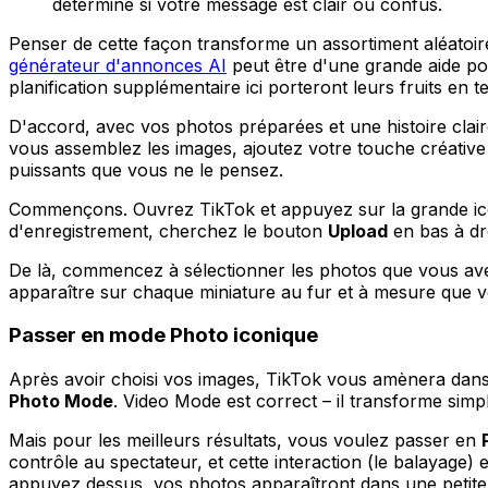
détermine si votre message est clair ou confus.
Penser de cette façon transforme un assortiment aléatoire
générateur d'annonces AI
peut être d'une grande aide po
planification supplémentaire ici porteront leurs fruits en
D'accord, avec vos photos préparées et une histoire claire
vous assemblez les images, ajoutez votre touche créative 
puissants que vous ne le pensez.
Commençons. Ouvrez TikTok et appuyez sur la grande i
d'enregistrement, cherchez le bouton
Upload
en bas à dro
De là, commencez à sélectionner les photos que vous av
apparaître sur chaque miniature au fur et à mesure que v
Passer en mode Photo iconique
Après avoir choisi vos images, TikTok vous amènera dans l
Photo Mode
. Video Mode est correct – il transforme sim
Mais pour les meilleurs résultats, vous voulez passer en
contrôle au spectateur, et cette interaction (le balayage
appuyez dessus, vos photos apparaîtront dans une petite 