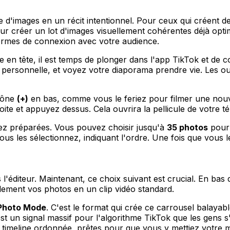
 d'images en un récit intentionnel. Pour ceux qui créent d
ur créer un lot d'images visuellement cohérentes déjà opti
 termes de connexion avec votre audience.
 en tête, il est temps de plonger dans l'app TikTok et de c
personnelle, et voyez votre diaporama prendre vie. Les out
cône
(+)
en bas, comme vous le feriez pour filmer une nouve
ite et appuyez dessus. Cela ouvrira la pellicule de votre t
ez préparées. Vous pouvez choisir jusqu'à
35 photos
pour 
ous les sélectionnez, indiquant l'ordre. Une fois que vous
'éditeur. Maintenant, ce choix suivant est crucial. En bas 
plement vos photos en un clip vidéo standard.
Photo Mode
. C'est le format qui crée ce carrousel balayab
) est un signal massif pour l'algorithme TikTok que les gen
timeline ordonnée, prêtes pour que vous y mettiez votre m