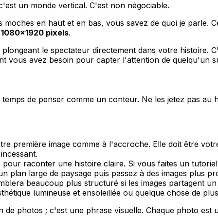
c'est un monde vertical. C'est non négociable.
 moches en haut et en bas, vous savez de quoi je parle. Ce
u
1080x1920 pixels
.
 plongeant le spectateur directement dans votre histoire. C'
ont vous avez besoin pour capter l'attention de quelqu'un 
 temps de penser comme un conteur. Ne les jetez pas au has
re première image comme à l'accroche. Elle doit être votr
 incessant.
pour raconter une histoire claire. Si vous faites un tutorie
n plan large de paysage puis passez à des images plus pro
lera beaucoup plus structuré si les images partagent un lo
esthétique lumineuse et ensoleillée ou quelque chose de plu
n de photos ; c'est une phrase visuelle. Chaque photo est u