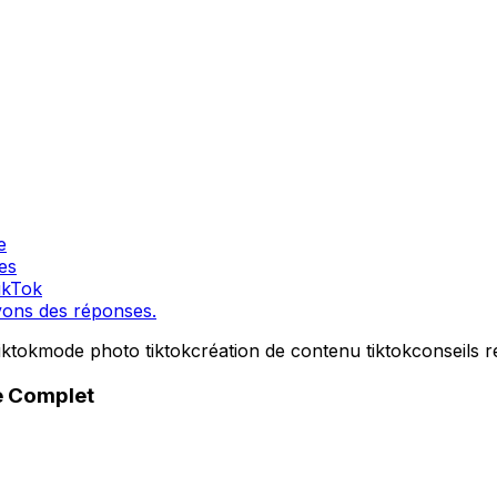
e
es
ikTok
vons des réponses.
iktok
mode photo tiktok
création de contenu tiktok
conseils 
e Complet