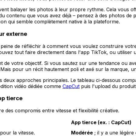
euvent balayer les photos à leur propre rythme. Cela vous o
à du contenu que vous avez déjà – pensez à des photos de
façon qui semble complètement native à la plateforme.
eur externe
peine de réfléchir à
comment
vous voulez construire votre 
vez tout faire directement dans l'app TikTok, ou utiliser u
nt de votre objectif. Si vous sautez sur une tendance ou a
s. Mais pour un récit hautement poli et axé sur la marque, 
 deux approches principales. Le tableau ci-dessous compar
d'édition vidéo dédiée comme
CapCut
puis l'upload du produit 
pp tierce
 des compromis entre vitesse et flexibilité créative.
App tierce (ex. : CapCut)
pour la vitesse.
Modérée
; il y a une légèr