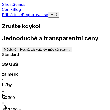
ShortGenius
Ceník
Blog
Přihlásit se
Registrovat se
Zrušte kdykoli
Jednoduché a transparentní ceny
Měsíčně
Ročně: získejte 6+ měsíců zdarma
Standard
39 US$
za měsíc
≈
30
•
300
•
2400 s