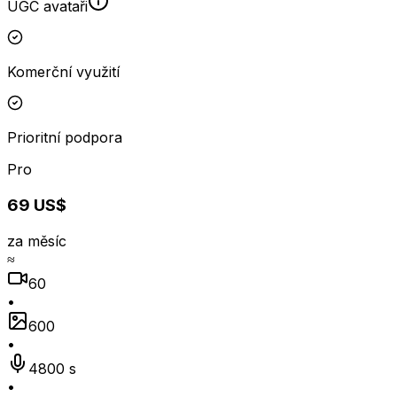
UGC avataři
Komerční využití
Prioritní podpora
Pro
69 US$
za měsíc
≈
60
•
600
•
4800 s
•