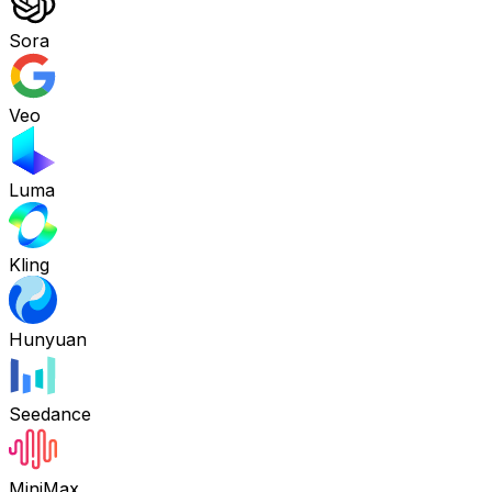
Sora
Veo
Luma
Kling
Hunyuan
Seedance
MiniMax