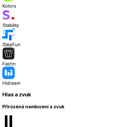
Kolors
Stability
StepFun
Fashn
Hidream
Hlas a zvuk
Přirozená namluvení a zvuk