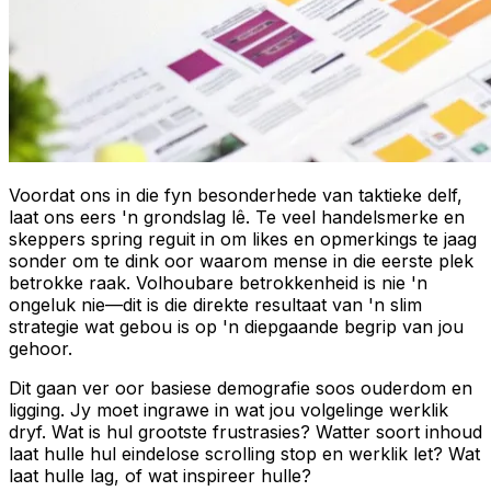
Voordat ons in die fyn besonderhede van taktieke delf,
laat ons eers 'n grondslag lê. Te veel handelsmerke en
skeppers spring reguit in om likes en opmerkings te jaag
sonder om te dink oor
waarom
mense in die eerste plek
betrokke raak. Volhoubare betrokkenheid is nie 'n
ongeluk nie—dit is die direkte resultaat van 'n slim
strategie wat gebou is op 'n diepgaande begrip van jou
gehoor.
Dit gaan ver oor basiese demografie soos ouderdom en
ligging. Jy moet ingrawe in wat jou volgelinge werklik
dryf. Wat is hul grootste frustrasies? Watter soort inhoud
laat hulle hul eindelose scrolling stop en werklik let? Wat
laat hulle lag, of wat inspireer hulle?