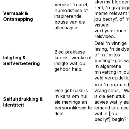
skerms blooper
Verskaf 'n pret,
reël, 'n grappig
humoristiese of
Vermaak &
meme relevant 
inspirerende
Ontsnapping
jou bedryf, of '
pouse van die
visueel
alledaagse.
verbysterende
reisvideo.
Deel 'n vinnige
lesing, 'n tjeklys
Bied praktiese
of 'n "mitos-
Inligting &
kennis, wenke of
busting"-pos w
Selfverbetering
insigte wat jou
'n algemene
gehoor help.
misvatting in jo
veld verduidelik
Vra 'n oop-eind
Gee gebruikers
vraag soos, "W
'n kans om hul
is die een stuk
Selfuitdrukking &
eie menings en
advies wat jy a
Identiteit
persoonlikheid te
iemand sou gee
deel.
wat in [jou
bedryf] begin?"