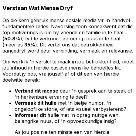
Verstaan Wat Mense Dryf
Op die kern gebruik mense sosiale media vir 'n handvol
fundamentele redes. Navorsing toon konsekwent dat die
top motiverings is om by vriende en familie in te haal
(
50.8%
), tyd te verknoei, en om op nuus in te haal
(meer as
35%
). Dit vertel ons dat betrokkenheid
aangedryf word deur verbinding, vermaak en relevansie.
Om werklik 'n verskil te maak in jou betrokkenheid, moet
jou inhoud in hierdie basiese menslike behoeftes tik.
Voordat jy pos, vra jouself af of dit een van hierdie
doelwitte bereik:
Verbind dit mense
deur 'n gesprek aan te steek of
'n herkenbare ervaring te deel?
Vermaak dit hulle
met 'n bietjie humor, 'n
ongelooflike storie, of iets visueel verbysterend?
Informeer dit hulle
met 'n opreg nuttige wen,
belangrike nuus, of 'n opvoedkundige insig?
As jou pos nie ten minste een van hierdie