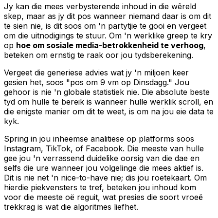
Jy kan die mees verbysterende inhoud in die wêreld
skep, maar as jy dit pos wanneer niemand daar is om dit
te sien nie, is dit soos om 'n partytjie te gooi en vergeet
om die uitnodigings te stuur. Om 'n werklike greep te kry
op
hoe om sosiale media-betrokkenheid te verhoog
,
beteken om ernstig te raak oor jou tydsberekening.
Vergeet die generiese advies wat jy 'n miljoen keer
gesien het, soos "pos om 9 vm op Dinsdagg." Jou
gehoor is nie 'n globale statistiek nie. Die absolute beste
tyd om hulle te bereik is wanneer
hulle
werklik scroll, en
die enigste manier om dit te weet, is om na jou eie data te
kyk.
Spring in jou inheemse analitiese op platforms soos
Instagram, TikTok, of Facebook. Die meeste van hulle
gee jou 'n verrassend duidelike oorsig van die dae en
selfs die ure wanneer jou volgelinge die mees aktief is.
Dit is nie net 'n nice-to-have nie; dis jou roetekaart. Om
hierdie piekvensters te tref, beteken jou inhoud kom
voor die meeste oë reguit, wat presies die soort vroeë
trekkrag is wat die algoritmes liefhet.