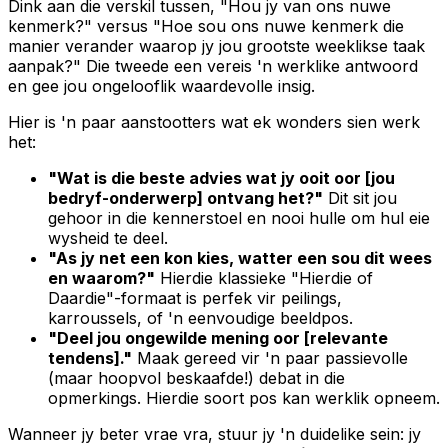
Dink aan die verskil tussen, "Hou jy van ons nuwe
kenmerk?" versus "Hoe sou ons nuwe kenmerk die
manier verander waarop jy jou grootste weeklikse taak
aanpak?" Die tweede een vereis 'n werklike antwoord
en gee jou ongelooflik waardevolle insig.
Hier is 'n paar aanstootters wat ek wonders sien werk
het:
"Wat is die beste advies wat jy ooit oor [jou
bedryf-onderwerp] ontvang het?"
Dit sit jou
gehoor in die kennerstoel en nooi hulle om hul eie
wysheid te deel.
"As jy net een kon kies, watter een sou dit wees
en waarom?"
Hierdie klassieke "Hierdie of
Daardie"-formaat is perfek vir peilings,
karroussels, of 'n eenvoudige beeldpos.
"Deel jou ongewilde mening oor [relevante
tendens]."
Maak gereed vir 'n paar passievolle
(maar hoopvol beskaafde!) debat in die
opmerkings. Hierdie soort pos kan werklik opneem.
Wanneer jy beter vrae vra, stuur jy 'n duidelike sein: jy