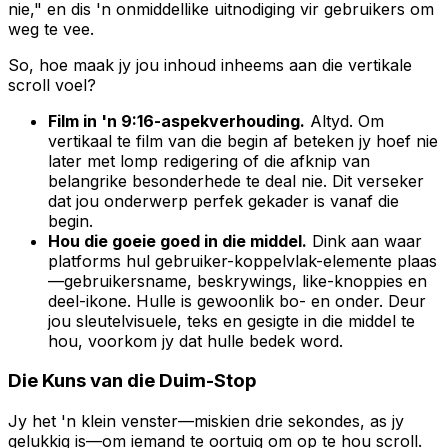
nie," en dis 'n onmiddellike uitnodiging vir gebruikers om
weg te vee.
So, hoe maak jy jou inhoud inheems aan die vertikale
scroll voel?
Film in 'n 9:16-aspekverhouding.
Altyd. Om
vertikaal te film van die begin af beteken jy hoef nie
later met lomp redigering of die afknip van
belangrike besonderhede te deal nie. Dit verseker
dat jou onderwerp perfek gekader is vanaf die
begin.
Hou die goeie goed in die middel.
Dink aan waar
platforms hul gebruiker-koppelvlak-elemente plaas
—gebruikersname, beskrywings, like-knoppies en
deel-ikone. Hulle is gewoonlik bo- en onder. Deur
jou sleutelvisuele, teks en gesigte in die middel te
hou, voorkom jy dat hulle bedek word.
Die Kuns van die Duim-Stop
Jy het 'n klein venster—miskien drie sekondes, as jy
gelukkig is—om iemand te oortuig om op te hou scroll.