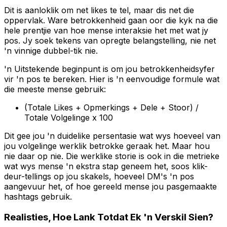
Dit is aanloklik om net likes te tel, maar dis net die
oppervlak. Ware betrokkenheid gaan oor die kyk na die
hele prentjie van hoe mense interaksie het met wat jy
pos. Jy soek tekens van opregte belangstelling, nie net
'n vinnige dubbel-tik nie.
'n Uitstekende beginpunt is om jou betrokkenheidsyfer
vir 'n pos te bereken. Hier is 'n eenvoudige formule wat
die meeste mense gebruik:
(Totale Likes + Opmerkings + Dele + Stoor) /
Totale Volgelinge x 100
Dit gee jou 'n duidelike persentasie wat wys hoeveel van
jou volgelinge werklik betrokke geraak het. Maar hou
nie daar op nie. Die werklike storie is ook in die metrieke
wat wys mense 'n ekstra stap geneem het, soos klik-
deur-tellings op jou skakels, hoeveel DM's 'n pos
aangevuur het, of hoe gereeld mense jou pasgemaakte
hashtags gebruik.
Realisties, Hoe Lank Totdat Ek 'n Verskil Sien?