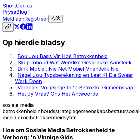
ShortGenius
Pryse
Blog
Meld aan
Registreer
Op hierdie bladsy
Bou Jou Basis Vir Hoë Betrokkenheid
Skep Inhoud Wat Werklike Gesprekke Aansteek
Dink Mobiel, Nie Net Mobiel-Vriendelik Nie
Nagel Jou Tydsberekening en Laat KI Die Swaar
Werk Doen
Verander Volgelinge In 'n Betrokke Gemeenskap
Het Jy Vrae? Ons Het Antwoorde
sosiale media
betrokkenheid
inhoudsstrategie
gemeenskapsbestuur
sosial
media groei
betrokkenheidsyfer
Hoe om Sosiale Media Betrokkenheid te
Verhoog: 'n Vinnige Gids