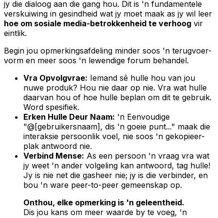
jy die dialoog aan die gang hou. Dit is 'n fundamentele
verskuiwing in gesindheid wat jy moet maak as jy wil leer
hoe om sosiale media-betrokkenheid te verhoog
vir
eintlik.
Begin jou opmerkingsafdeling minder soos 'n terugvoer-
vorm en meer soos 'n lewendige forum behandel.
Vra Opvolgvrae:
Iemand sê hulle hou van jou
nuwe produk? Hou nie daar op nie. Vra
wat
hulle
daarvan hou of hoe hulle beplan om dit te gebruik.
Word spesifiek.
Erken Hulle Deur Naam:
'n Eenvoudige
"@[gebruikersnaam], dis 'n goeie punt..." maak die
interaksie persoonlik voel, nie soos 'n gekopieer-
plak antwoord nie.
Verbind Mense:
As een persoon 'n vraag vra wat
jy weet 'n ander volgeling kan antwoord, tag hulle!
Jy is nie net die gasheer nie; jy is die verbinder, en
bou 'n ware peer-to-peer gemeenskap op.
Onthou, elke opmerking is 'n geleentheid.
Dis jou kans om meer waarde by te voeg, 'n