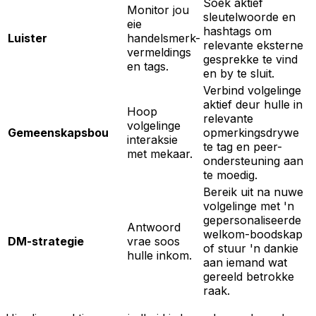
Soek aktief
Monitor jou
sleutelwoorde en
eie
hashtags om
Luister
handelsmerk-
relevante eksterne
vermeldings
gesprekke te vind
en tags.
en by te sluit.
Verbind volgelinge
aktief deur hulle in
Hoop
relevante
volgelinge
Gemeenskapsbou
opmerkingsdrywe
interaksie
te tag en peer-
met mekaar.
ondersteuning aan
te moedig.
Bereik uit na nuwe
volgelinge met 'n
gepersonaliseerde
Antwoord
welkom-boodskap
DM-strategie
vrae soos
of stuur 'n dankie
hulle inkom.
aan iemand wat
gereeld betrokke
raak.