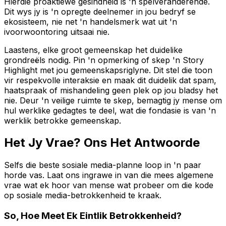
Hierdie proaktiewe gesindheid is 'n spelveranderende.
Dit wys jy is 'n opregte deelnemer in jou bedryf se
ekosisteem, nie net 'n handelsmerk wat uit 'n
ivoorwoontoring uitsaai nie.
Laastens, elke groot gemeenskap het duidelike
grondreëls nodig. Pin 'n opmerking of skep 'n Story
Highlight met jou gemeenskapsriglyne. Dit stel die toon
vir respekvolle interaksie en maak dit duidelik dat spam,
haatspraak of mishandeling geen plek op jou bladsy het
nie. Deur 'n veilige ruimte te skep, bemagtig jy mense om
hul werklike gedagtes te deel, wat die fondasie is van 'n
werklik betrokke gemeenskap.
Het Jy Vrae? Ons Het Antwoorde
Selfs die beste sosiale media-planne loop in 'n paar
horde vas. Laat ons ingrawe in van die mees algemene
vrae wat ek hoor van mense wat probeer om die kode
op sosiale media-betrokkenheid te kraak.
So, Hoe Meet Ek Eintlik Betrokkenheid?