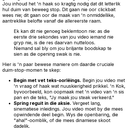
Jou inhoud het 'n haak so kragtig nodig dat dit letterlik
hul duim van beweeg stop. Dit gaan nie oor clickbait
wees nie; dit gaan oor die maak van 'n onmiddellike,
aantreklike belofte vanaf die allereerste raam.
Ek kan dit nie genoeg beklemtoon nie: as die
eerste drie sekondes van jou video iemand nie
gryp nie, is die res daarvan nutteloos.
Niemand sal bly om jou briljante boodskap te
sien as die opening swak is nie.
Hier is 'n paar bewese maniere om daardie cruciale
duim-stop-momen te skep:
Begin met vet teks-oorlêings.
Begin jou video met
'n vraag of haak wat nuuskierigheid prikkel. 'n Kok,
byvoorbeeld, kon oopmaak met 'n video van 'n sis
pan en die teks, "Jy maak jou steak verkeerd."
Spring reguit in die aksie.
Vergeet lang,
sinematiese inleidings. Jou video moet by die mees
opwindende deel begin. Wys die openbaring, die
"aha!"-oomblik, of die mees dinamiese skoot
dadelik.