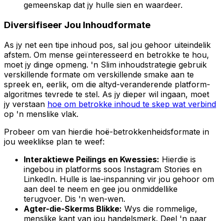
gemeenskap dat jy hulle sien en waardeer.
Diversifiseer Jou Inhoudformate
As jy net een tipe inhoud pos, sal jou gehoor uiteindelik
afstem. Om mense geïnteresseerd en betrokke te hou,
moet jy dinge opmeng. 'n Slim inhoudstrategie gebruik
verskillende formate om verskillende smake aan te
spreek en, eerlik, om die altyd-veranderende platform-
algoritmes tevrede te stel. As jy dieper wil ingaan, moet
jy verstaan
hoe om betrokke inhoud te skep wat verbind
op 'n menslike vlak.
Probeer om van hierdie hoë-betrokkenheidsformate in
jou weeklikse plan te weef:
Interaktiewe Peilings en Kwessies:
Hierdie is
ingebou in platforms soos Instagram Stories en
LinkedIn. Hulle is lae-inspanning vir jou gehoor om
aan deel te neem en gee jou onmiddellike
terugvoer. Dis 'n wen-wen.
Agter-die-Skerms Blikke:
Wys die rommelige,
menslike kant van jou handelsmerk. Deel 'n paar