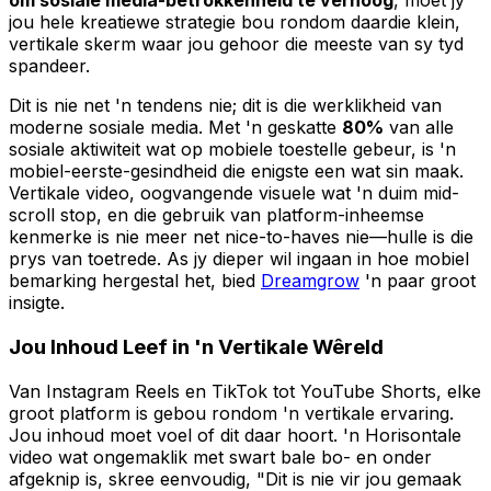
om sosiale media-betrokkenheid te verhoog
, moet jy
jou hele kreatiewe strategie bou rondom daardie klein,
vertikale skerm waar jou gehoor die meeste van sy tyd
spandeer.
Dit is nie net 'n tendens nie; dit is die werklikheid van
moderne sosiale media. Met 'n geskatte
80%
van alle
sosiale aktiwiteit wat op mobiele toestelle gebeur, is 'n
mobiel-eerste-gesindheid die enigste een wat sin maak.
Vertikale video, oogvangende visuele wat 'n duim mid-
scroll stop, en die gebruik van platform-inheemse
kenmerke is nie meer net nice-to-haves nie—hulle is die
prys van toetrede. As jy dieper wil ingaan in hoe mobiel
bemarking hergestal het, bied
Dreamgrow
'n paar groot
insigte.
Jou Inhoud Leef in 'n Vertikale Wêreld
Van Instagram Reels en TikTok tot YouTube Shorts, elke
groot platform is gebou rondom 'n vertikale ervaring.
Jou inhoud moet voel of dit daar hoort. 'n Horisontale
video wat ongemaklik met swart bale bo- en onder
afgeknip is, skree eenvoudig, "Dit is nie vir jou gemaak