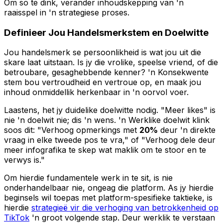
Om so te dink, verander inhoudskepping van 'n
raaisspel in 'n strategiese proses.
Definieer Jou Handelsmerkstem en Doelwitte
Jou handelsmerk se persoonlikheid is wat jou uit die
skare laat uitstaan. Is jy die vrolike, speelse vriend, of die
betroubare, gesaghebbende kenner? 'n Konsekwente
stem bou vertroudheid en vertroue op, en maak jou
inhoud onmiddellik herkenbaar in 'n oorvol voer.
Laastens, het jy duidelike doelwitte nodig. "Meer likes" is
nie 'n doelwit nie; dis 'n wens. 'n Werklike doelwit klink
soos dit: "Verhoog opmerkings met
20%
deur 'n direkte
vraag in elke tweede pos te vra," of "Verhoog dele deur
meer infografika te skep wat maklik om te stoor en te
verwys is."
Om hierdie fundamentele werk in te sit, is nie
onderhandelbaar nie, ongeag die platform. As jy hierdie
beginsels wil toepas met platform-spesifieke taktieke, is
hierdie
strategieë vir die verhoging van betrokkenheid op
TikTok
'n groot volgende stap. Deur werklik te verstaan