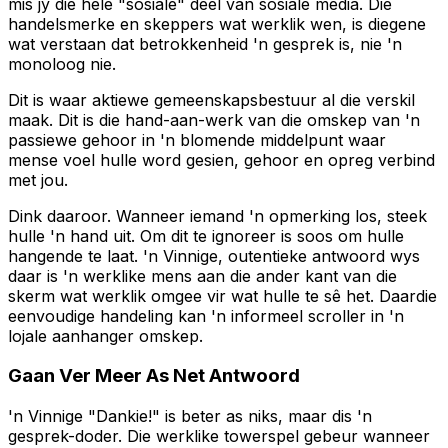
mis jy die hele "sosiale" deel van sosiale media. Die
handelsmerke en skeppers wat werklik wen, is diegene
wat verstaan dat betrokkenheid 'n gesprek is, nie 'n
monoloog nie.
Dit is waar aktiewe gemeenskapsbestuur al die verskil
maak. Dit is die hand-aan-werk van die omskep van 'n
passiewe gehoor in 'n blomende middelpunt waar
mense voel hulle word gesien, gehoor en opreg verbind
met jou.
Dink daaroor. Wanneer iemand 'n opmerking los, steek
hulle 'n hand uit. Om dit te ignoreer is soos om hulle
hangende te laat. 'n Vinnige, outentieke antwoord wys
daar is 'n werklike mens aan die ander kant van die
skerm wat werklik omgee vir wat hulle te sê het. Daardie
eenvoudige handeling kan 'n informeel scroller in 'n
lojale aanhanger omskep.
Gaan Ver Meer As Net Antwoord
'n Vinnige "Dankie!" is beter as niks, maar dis 'n
gesprek-doder. Die werklike towerspel gebeur wanneer