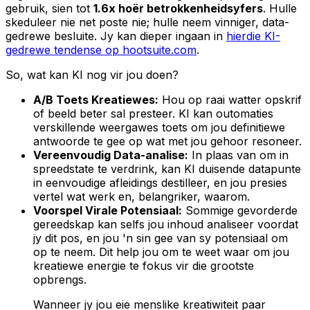
gebruik, sien tot
1.6x hoër betrokkenheidsyfers
. Hulle
skeduleer nie net poste nie; hulle neem vinniger, data-
gedrewe besluite. Jy kan dieper ingaan in
hierdie KI-
gedrewe tendense op hootsuite.com
.
So, wat kan KI nog vir jou doen?
A/B Toets Kreatiewes:
Hou op raai watter opskrif
of beeld beter sal presteer. KI kan outomaties
verskillende weergawes toets om jou definitiewe
antwoorde te gee op wat met jou gehoor resoneer.
Vereenvoudig Data-analise:
In plaas van om in
spreedstate te verdrink, kan KI duisende datapunte
in eenvoudige afleidings destilleer, en jou presies
vertel wat werk en, belangriker,
waarom
.
Voorspel Virale Potensiaal:
Sommige gevorderde
gereedskap kan selfs jou inhoud analiseer voordat
jy dit pos, en jou 'n sin gee van sy potensiaal om
op te neem. Dit help jou om te weet waar om jou
kreatiewe energie te fokus vir die grootste
opbrengs.
Wanneer jy jou eie menslike kreatiwiteit paar