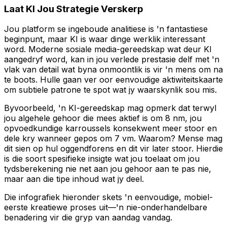
Laat KI Jou Strategie Verskerp
Jou platform se ingeboude analitiese is 'n fantastiese
beginpunt, maar KI is waar dinge werklik interessant
word. Moderne sosiale media-gereedskap wat deur KI
aangedryf word, kan in jou verlede prestasie delf met 'n
vlak van detail wat byna onmoontlik is vir 'n mens om na
te boots. Hulle gaan ver oor eenvoudige aktiwiteitskaarte
om subtiele patrone te spot wat jy waarskynlik sou mis.
Byvoorbeeld, 'n KI-gereedskap mag opmerk dat terwyl
jou algehele gehoor die mees aktief is om 8 nm, jou
opvoedkundige karroussels konsekwent meer stoor en
dele kry wanneer gepos om 7 vm. Waarom? Mense mag
dit sien op hul oggendforens en dit vir later stoor. Hierdie
is die soort spesifieke insigte wat jou toelaat om jou
tydsberekening nie net aan jou gehoor aan te pas nie,
maar aan die tipe inhoud wat jy deel.
Die infografiek hieronder skets 'n eenvoudige, mobiel-
eerste kreatiewe proses uit—'n nie-onderhandelbare
benadering vir die gryp van aandag vandag.