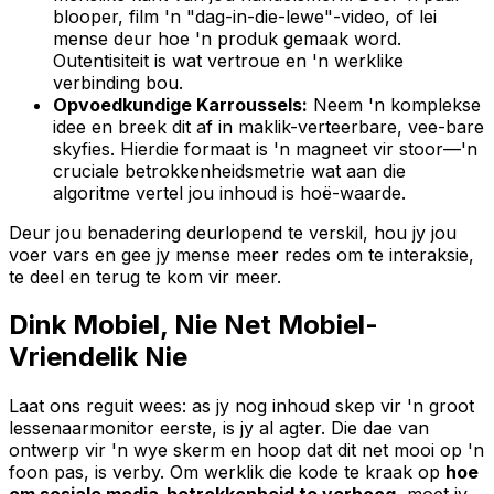
blooper, film 'n "dag-in-die-lewe"-video, of lei
mense deur hoe 'n produk gemaak word.
Outentisiteit is wat vertroue en 'n werklike
verbinding bou.
Opvoedkundige Karroussels:
Neem 'n komplekse
idee en breek dit af in maklik-verteerbare, vee-bare
skyfies. Hierdie formaat is 'n magneet vir stoor—'n
cruciale betrokkenheidsmetrie wat aan die
algoritme vertel jou inhoud is hoë-waarde.
Deur jou benadering deurlopend te verskil, hou jy jou
voer vars en gee jy mense meer redes om te interaksie,
te deel en terug te kom vir meer.
Dink Mobiel, Nie Net Mobiel-
Vriendelik Nie
Laat ons reguit wees: as jy nog inhoud skep vir 'n groot
lessenaarmonitor eerste, is jy al agter. Die dae van
ontwerp vir 'n wye skerm en hoop dat dit net mooi op 'n
foon pas, is verby. Om werklik die kode te kraak op
hoe