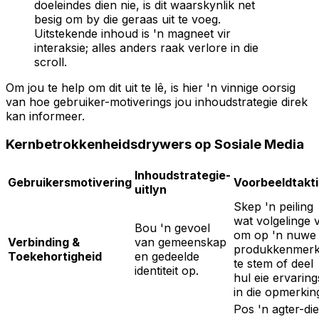
doeleindes dien nie, is dit waarskynlik net
besig om by die geraas uit te voeg.
Uitstekende inhoud is 'n magneet vir
interaksie; alles anders raak verlore in die
scroll.
Om jou te help om dit uit te lê, is hier 'n vinnige oorsig
van hoe gebruiker-motiverings jou inhoudstrategie direk
kan informeer.
Kernbetrokkenheidsdrywers op Sosiale Media
Inhoudstrategie-
Gebruikersmotivering
Voorbeeldtakt
uitlyn
Skep 'n peiling
wat volgelinge 
Bou 'n gevoel
om op 'n nuwe
Verbinding &
van gemeenskap
produkkenmer
Toekehortigheid
en gedeelde
te stem of deel
identiteit op.
hul eie ervaring
in die opmerkin
Pos 'n agter-die