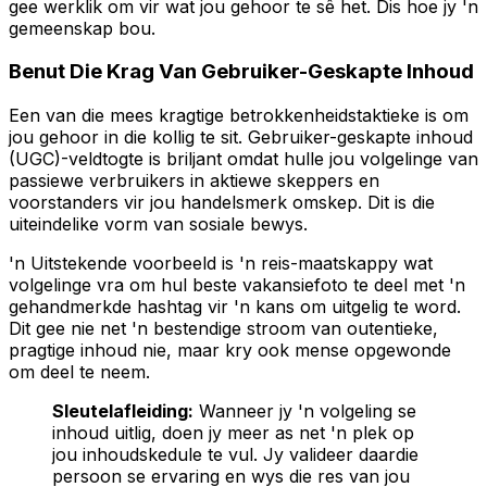
gee werklik om vir wat jou gehoor te sê het. Dis hoe jy 'n
gemeenskap bou.
Benut Die Krag Van Gebruiker-Geskapte Inhoud
Een van die mees kragtige betrokkenheidstaktieke is om
jou gehoor in die kollig te sit. Gebruiker-geskapte inhoud
(UGC)-veldtogte is briljant omdat hulle jou volgelinge van
passiewe verbruikers in aktiewe skeppers en
voorstanders vir jou handelsmerk omskep. Dit is die
uiteindelike vorm van sosiale bewys.
'n Uitstekende voorbeeld is 'n reis-maatskappy wat
volgelinge vra om hul beste vakansiefoto te deel met 'n
gehandmerkde hashtag vir 'n kans om uitgelig te word.
Dit gee nie net 'n bestendige stroom van outentieke,
pragtige inhoud nie, maar kry ook mense opgewonde
om deel te neem.
Sleutelafleiding:
Wanneer jy 'n volgeling se
inhoud uitlig, doen jy meer as net 'n plek op
jou inhoudskedule te vul. Jy valideer daardie
persoon se ervaring en wys die res van jou