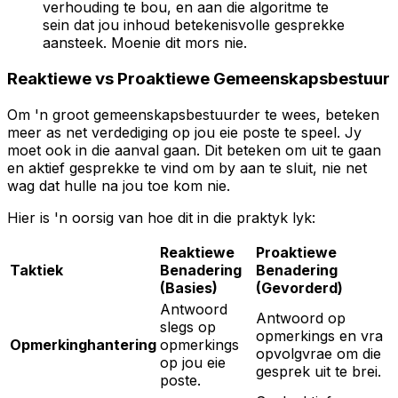
verhouding te bou, en aan die algoritme te
sein dat jou inhoud betekenisvolle gesprekke
aansteek. Moenie dit mors nie.
Reaktiewe vs Proaktiewe Gemeenskapsbestuur
Om 'n groot gemeenskapsbestuurder te wees, beteken
meer as net verdediging op jou eie poste te speel. Jy
moet ook in die aanval gaan. Dit beteken om uit te gaan
en aktief gesprekke te vind om by aan te sluit, nie net
wag dat hulle na jou toe kom nie.
Hier is 'n oorsig van hoe dit in die praktyk lyk:
Reaktiewe
Proaktiewe
Taktiek
Benadering
Benadering
(Basies)
(Gevorderd)
Antwoord
Antwoord op
slegs op
opmerkings en vra
Opmerkinghantering
opmerkings
opvolgvrae om die
op jou eie
gesprek uit te brei.
poste.