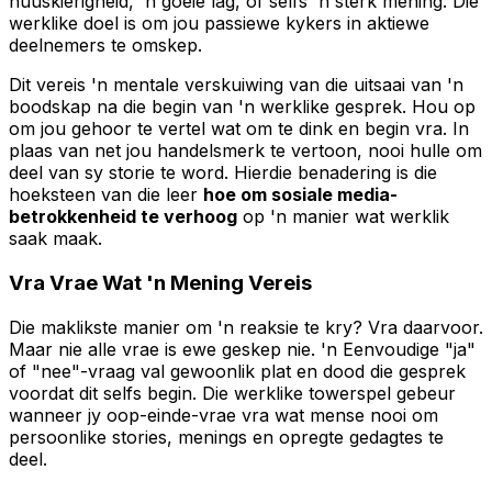
nuuskierigheid, 'n goeie lag, of selfs 'n sterk mening. Die
werklike doel is om jou passiewe kykers in aktiewe
deelnemers te omskep.
Dit vereis 'n mentale verskuiwing van die uitsaai van 'n
boodskap na die begin van 'n werklike gesprek. Hou op
om jou gehoor te vertel wat om te dink en begin vra. In
plaas van net jou handelsmerk te vertoon, nooi hulle om
deel van sy storie te word. Hierdie benadering is die
hoeksteen van die leer
hoe om sosiale media-
betrokkenheid te verhoog
op 'n manier wat werklik
saak maak.
Vra Vrae Wat 'n Mening Vereis
Die maklikste manier om 'n reaksie te kry? Vra daarvoor.
Maar nie alle vrae is ewe geskep nie. 'n Eenvoudige "ja"
of "nee"-vraag val gewoonlik plat en dood die gesprek
voordat dit selfs begin. Die werklike towerspel gebeur
wanneer jy oop-einde-vrae vra wat mense nooi om
persoonlike stories, menings en opregte gedagtes te
deel.