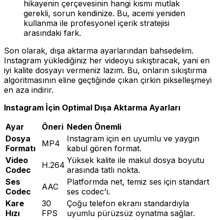
hikayenin çerçevesinin hangi kısmı mutlak
gerekli, sorun kendinize. Bu, acemi yeniden
kullanma ile profesyonel içerik stratejisi
arasındaki fark.
Son olarak, dışa aktarma ayarlarından bahsedelim.
Instagram yüklediğiniz her videoyu sıkıştıracak, yani en
iyi kalite dosyayı vermeniz lazım. Bu, onların sıkıştırma
algoritmasının eline geçtiğinde çıkan çirkin pikselleşmeyi
en aza indirir.
Instagram İçin Optimal Dışa Aktarma Ayarları
Ayar
Öneri
Neden Önemli
Dosya
Instagram için en uyumlu ve yaygın
MP4
Formatı
kabul gören format.
Video
Yüksek kalite ile makul dosya boyutu
H.264
Codec
arasında tatlı nokta.
Ses
Platformda net, temiz ses için standart
AAC
Codec
ses codec'i.
Kare
30
Çoğu telefon ekranı standardıyla
Hızı
FPS
uyumlu pürüzsüz oynatma sağlar.