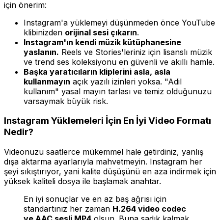
için önerim:
Instagram'a yüklemeyi düşünmeden önce YouTube
klibinizden
orijinal sesi çıkarın
.
Instagram'ın kendi müzik kütüphanesine
yaslanın.
Reels ve Stories'leriniz için lisanslı müzik
ve trend ses koleksiyonu en güvenli ve akıllı hamle.
Başka yaratıcıların kliplerini asla, asla
kullanmayın
açık yazılı izinleri yoksa. "Adil
kullanım" yasal mayın tarlası ve temiz olduğunuzu
varsaymak büyük risk.
Instagram Yüklemeleri İçin En İyi Video Formatı
Nedir?
Videonuzu saatlerce mükemmel hale getirdiniz, yanlış
dışa aktarma ayarlarıyla mahvetmeyin. Instagram her
şeyi sıkıştırıyor, yani kalite düşüşünü en aza indirmek için
yüksek kaliteli dosya ile başlamak anahtar.
En iyi sonuçlar ve en az baş ağrısı için
standartınız her zaman
H.264 video codec
ve AAC sesli MP4
olsun. Buna sadık kalmak