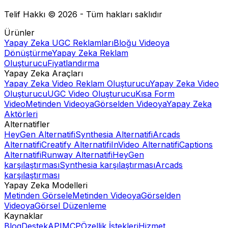
Telif Hakkı © 2026 - Tüm hakları saklıdır
Ürünler
Yapay Zeka UGC Reklamları
Bloğu Videoya
Dönüştürme
Yapay Zeka Reklam
Oluşturucu
Fiyatlandırma
Yapay Zeka Araçları
Yapay Zeka Video Reklam Oluşturucu
Yapay Zeka Video
Oluşturucu
UGC Video Oluşturucu
Kısa Form
Video
Metinden Videoya
Görselden Videoya
Yapay Zeka
Aktörleri
Alternatifler
HeyGen Alternatifi
Synthesia Alternatifi
Arcads
Alternatifi
Creatify Alternatifi
InVideo Alternatifi
Captions
Alternatifi
Runway Alternatifi
HeyGen
karşılaştırması
Synthesia karşılaştırması
Arcads
karşılaştırması
Yapay Zeka Modelleri
Metinden Görsele
Metinden Videoya
Görselden
Videoya
Görsel Düzenleme
Kaynaklar
Blog
Destek
API
MCP
Özellik İstekleri
Hizmet