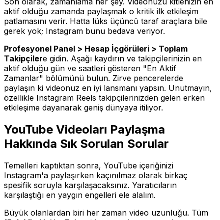
Son olarak, zamanlama her şey. Videonuzu kitlenizin en
aktif olduğu zamanda paylaşmak o kritik ilk etkileşim
patlamasını verir. Hatta lüks üçüncü taraf araçlara bile
gerek yok; Instagram bunu bedava veriyor.
Profesyonel Panel > Hesap İçgörüleri > Toplam
Takipçiler
e gidin. Aşağı kaydırın ve takipçilerinizin en
aktif olduğu gün ve saatleri gösteren "En Aktif
Zamanlar" bölümünü bulun. Zirve pencerelerde
paylaşın ki videonuz en iyi lansmanı yapsın. Unutmayın,
özellikle Instagram Reels takipçilerinizden gelen erken
etkileşime dayanarak geniş dünyaya itiliyor.
YouTube Videoları Paylaşma
Hakkında Sık Sorulan Sorular
Temelleri kaptıktan sonra, YouTube içeriğinizi
Instagram'a paylaşırken kaçınılmaz olarak birkaç
spesifik soruyla karşılaşacaksınız. Yaratıcıların
karşılaştığı en yaygın engelleri ele alalım.
Büyük olanlardan biri her zaman video uzunluğu. Tüm