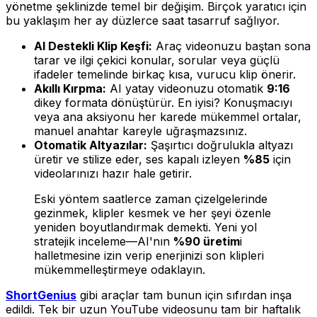
yönetme şeklinizde temel bir değişim. Birçok yaratıcı için
bu yaklaşım her ay düzlerce saat tasarruf sağlıyor.
AI Destekli Klip Keşfi:
Araç videonuzu baştan sona
tarar ve ilgi çekici konular, sorular veya güçlü
ifadeler temelinde birkaç kısa, vurucu klip önerir.
Akıllı Kırpma:
AI yatay videonuzu otomatik
9:16
dikey formata dönüştürür. En iyisi? Konuşmacıyı
veya ana aksiyonu her karede mükemmel ortalar,
manuel anahtar kareyle uğraşmazsınız.
Otomatik Altyazılar:
Şaşırtıcı doğrulukla altyazı
üretir ve stilize eder, ses kapalı izleyen
%85
için
videolarınızı hazır hale getirir.
Eski yöntem saatlerce zaman çizelgelerinde
gezinmek, klipler kesmek ve her şeyi özenle
yeniden boyutlandırmak demekti. Yeni yol
stratejik inceleme—AI'nın
%90 üretim
i
halletmesine izin verip enerjinizi son klipleri
mükemmelleştirmeye odaklayın.
ShortGenius
gibi araçlar tam bunun için sıfırdan inşa
edildi. Tek bir uzun YouTube videosunu tam bir haftalık