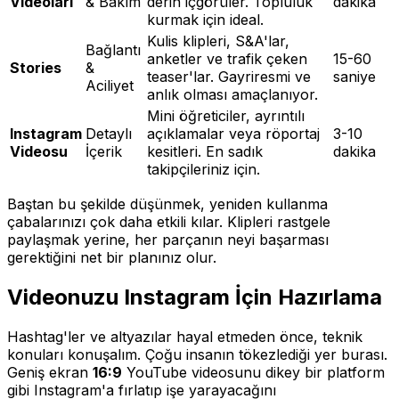
Videoları
& Bakım
derin içgörüler. Topluluk
dakika
kurmak için ideal.
Kulis klipleri, S&A'lar,
Bağlantı
anketler ve trafik çeken
15-60
Stories
&
teaser'lar. Gayriresmi ve
saniye
Aciliyet
anlık olması amaçlanıyor.
Mini öğreticiler, ayrıntılı
Instagram
Detaylı
açıklamalar veya röportaj
3-10
Videosu
İçerik
kesitleri. En sadık
dakika
takipçileriniz için.
Baştan bu şekilde düşünmek, yeniden kullanma
çabalarınızı çok daha etkili kılar. Klipleri rastgele
paylaşmak yerine, her parçanın neyi başarması
gerektiğini net bir planınız olur.
Videonuzu Instagram İçin Hazırlama
Hashtag'ler ve altyazılar hayal etmeden önce, teknik
konuları konuşalım. Çoğu insanın tökezlediği yer burası.
Geniş ekran
16:9
YouTube videosunu dikey bir platform
gibi Instagram'a fırlatıp işe yarayacağını