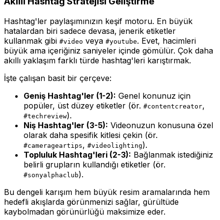
Akıllı Hashtag Stratejisi Geliştirme
Hashtag'ler paylaşımınızın keşif motoru. En büyük
hatalardan biri sadece devasa, jenerik etiketler
kullanmak gibi
veya
. Evet, hacimleri
#video
#youtube
büyük ama içeriğiniz saniyeler içinde gömülür. Çok daha
akıllı yaklaşım farklı türde hashtag'leri karıştırmak.
İşte çalışan basit bir çerçeve:
Geniş Hashtag'ler (1-2):
Genel konunuz için
popüler, üst düzey etiketler (ör.
,
#contentcreator
).
#techreview
Niş Hashtag'ler (3-5):
Videonuzun konusuna özel
olarak daha spesifik kitlesi çekin (ör.
,
).
#camerageartips
#videolighting
Topluluk Hashtag'leri (2-3):
Bağlanmak istediğiniz
belirli grupların kullandığı etiketler (ör.
).
#sonyalphaclub
Bu dengeli karışım hem büyük resim aramalarında hem
hedefli akışlarda görünmenizi sağlar, gürültüde
kaybolmadan görünürlüğü maksimize eder.