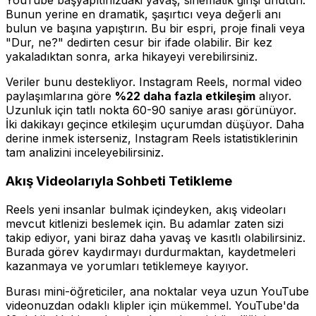
YouTube başyapıtınızdaki yavaş, sinematik girişi unutun.
Bunun yerine en dramatik, şaşırtıcı veya değerli anı
bulun ve başına yapıştırın. Bu bir espri, proje finali veya
"Dur, ne?" dedirten cesur bir ifade olabilir. Bir kez
yakaladıktan sonra, arka hikayeyi verebilirsiniz.
Veriler bunu destekliyor. Instagram Reels, normal video
paylaşımlarına göre
%22 daha fazla etkileşim
alıyor.
Uzunluk için tatlı nokta 60-90 saniye arası görünüyor.
İki dakikayı geçince etkileşim uçurumdan düşüyor. Daha
derine inmek isterseniz, Instagram Reels istatistiklerinin
tam analizini inceleyebilirsiniz.
Akış Videolarıyla Sohbeti Tetikleme
Reels yeni insanlar bulmak içindeyken, akış videoları
mevcut kitlenizi beslemek için. Bu adamlar zaten sizi
takip ediyor, yani biraz daha yavaş ve kasıtlı olabilirsiniz.
Burada görev kaydırmayı durdurmaktan, kaydetmeleri
kazanmaya ve yorumları tetiklemeye kayıyor.
Burası mini-öğreticiler, ana noktalar veya uzun YouTube
videonuzdan odaklı klipler için mükemmel. YouTube'da