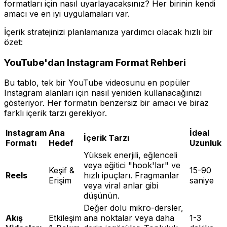
formatları için nasıl uyarlayacaksınız? Her birinin kendi
amacı ve en iyi uygulamaları var.
İçerik stratejinizi planlamanıza yardımcı olacak hızlı bir
özet:
YouTube'dan Instagram Format Rehberi
Bu tablo, tek bir YouTube videosunu en popüler
Instagram alanları için nasıl yeniden kullanacağınızı
gösteriyor. Her formatın benzersiz bir amacı ve biraz
farklı içerik tarzı gerekiyor.
Instagram
Ana
İdeal
İçerik Tarzı
Formatı
Hedef
Uzunluk
Yüksek enerjili, eğlenceli
veya eğitici "hook'lar" ve
Keşif &
15-90
Reels
hızlı ipuçları. Fragmanlar
Erişim
saniye
veya viral anlar gibi
düşünün.
Değer dolu mikro-dersler,
Akış
Etkileşim
ana noktalar veya daha
1-3