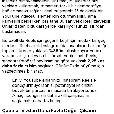
insanlar olmayabileceğini unutmayın. Videolarınızı
yeniden kullanmak, tamamen farklı bir demografiye
bağlanmanızı sağlar. İdeal müşteriniz 15 dakikalık bir
YouTube videosu izlemek için oturmayabilir, ama
kahvesini beklerken beş tane 30 saniyelik Reel izleyebilir.
Onları zaten oldukları yerde karşılıyorsunuz, sıfırdan
başlamadan.
Bu özellikle Reels için geçerli; keşif için mutlak bir güç
merkezi. Reels artık Instagram'da insanların harcadığı
toplam sürenin yaklaşık
%35'ini
oluşturuyor ve bu
yaratıcılar için devasa bir fırsat. Veriler net: Reels,
standart fotoğraf paylaşımına göre yaklaşık
2,25 kat
daha fazla erişim
sağlıyor. Günümüzde büyüme için
vazgeçilmez bir araç.
En iyi YouTube anlarınızı Instagram Reels'e
dönüştürmüyorsanız, potansiyel kitlenizin
büyük bir parçasını masada bırakıyorsunuz.
Amaç, içeriğinizin daha akıllı çalışmasını
sağlamak, daha fazla değil.
Çabalarınızdan Daha Fazla Değer Çıkarın