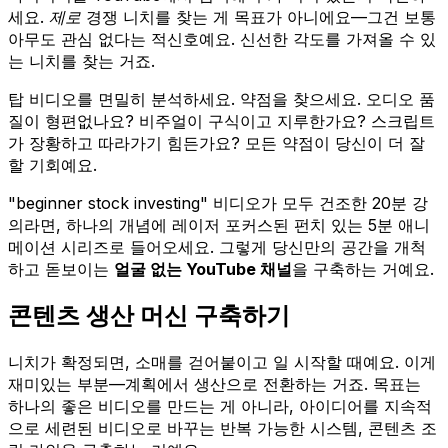
세요.
제로
경쟁 니치를 찾는 게 목표가 아니에요—그건 보통
아무도 관심 없다는 적신호예요. 신선한 각도를 가져올 수 있
는 니치를 찾는 거죠.
탑 비디오를 면밀히 분석하세요. 약점을 찾으세요. 오디오 품
질이 형편없나요? 비주얼이 구식이고 지루한가요? 스크립트
가 장황하고 따라가기 힘든가요? 모든 약점이 당신이 더 잘
할 기회예요.
"beginner stock investing" 비디오가 모두 건조한 20분 강
의라면, 하나의 개념에 레이저 포커스된 펀치 있는 5분 애니
메이션 시리즈로 들어오세요. 그렇게 당신만의 공간을 개척
하고 돋보이는
얼굴 없는 YouTube 채널
을 구축하는 거예요.
콘텐츠 생산 머신 구축하기
니치가 확정되면, 소매를 걷어붙이고 일 시작할 때예요. 이게
재미있는 부분—계획에서 생산으로 전환하는 거죠. 목표는
하나의 좋은 비디오를 만드는 게 아니라, 아이디어를 지속적
으로 세련된 비디오로 바꾸는 반복 가능한 시스템, 콘텐츠 조