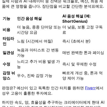
실제 사람과 AI 내레이터 중 선택은 워크플로, 예산, 최종 제
품에 큰 영향을 줍니다. 장단점을 비교할 간단한 분석표예요.
AI 음성 해설 (예:
기능
인간 음성 해설
ShortGenius)
더 높음, 종종 단어당 또는
더 낮음, 보통 고정 구독
비용
시간당 요금
료
타임라
느림 (시간에서 며칠)
즉시 (초에서 분)
인
녹음과 아티스트 간 변동
일관성
매번 완벽한 톤과 페이싱
가능
느리고 추가 비용 발생 가
수정
즉시 및 무제한 수정
능
감정 뉘
빠르게 개선 중, 톤과 억
우수, 진짜 감정 가능
앙스
양 제어 가능
판정은? 예산이 있고 독특한 인간 터치를 원하면
Fiverr
에서
성우 고용이 훌륭한 투자예요.
하지만 속도, 양, 효율성을 추구하는 크리에이터에게 현대 AI