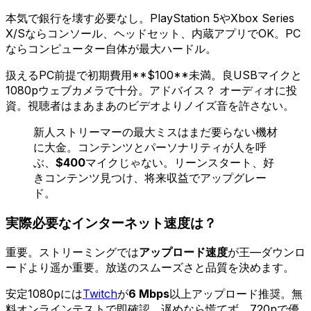
本気で銀行を壊す必要なし。PlayStation 5やXbox Series
X/Sならコンソール、ヘッドセット、内蔵アプリでOK。PC
ならコンピューター自体が最大ハードル。
扱えるPC前提で初期費用**$100**未満。良USBマイクと
1080pウェブカメラで十分。アドバイス？ オーディオに投
資。視聴者はまあまあのビデオよりノイズ音を許さない。
新人ストリーマーの最大ミスはまだ要らない機材
に大金。コンテンツとパーソナリティが人を呼
ぶ、
$400
マイクじゃない。リーンスタート、好
きコンテンツ見つけ、将来収益でアップグレー
ド。
実際必要なインターネット速度は？
重要。ストリーミングでは
アップロード速度
が王—ダウンロ
ードより遥か重要。放送のスムーズさと品質を決めます。
安定1080pには
Twitch
が
6 Mbps
以上アップロード推奨。無
料オンラインテストで即確認。遅めなら慌てず、720pで優