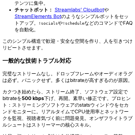
テンツに集中。
チャットボット：
Streamlabs’ Cloudbot
や
StreamElements Bot
のようなシンプルボットをセッ
トアップ。
や
などのコマンドでFAQ
!socials
!schedule
を自動化。
このシンプル構造で歓迎・安全な空間を作り、人を引きつけ
リピートさせます。
一般的な技術トラブル対応
完璧なストリームなし。ドロップフレームやオーディオラグ
は必ず。パニックせず。多くはbitrateが高すぎるのが原因。
カクつき始めたら、ストリーム終了、ソフトウェア設定で
bitrateを
500 kbps
下げ、再開。素早い修正です。プロヒン
ト：ストリーミングソフトウェアのstatsウィンドウをセカ
ンドモニターに。リアルタイムでCPU使用率とネットワー
クを監視、視聴者気づく前に問題発見。オンザフライトラブ
ルシュートはストリーマーの核心スキル。