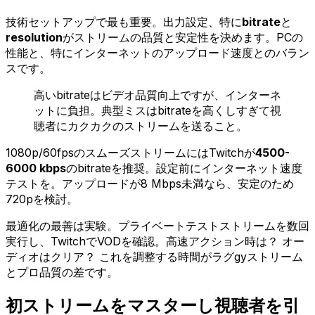
技術セットアップで最も重要。出力設定、特に
bitrate
と
resolution
がストリームの品質と安定性を決めます。PCの
性能と、特にインターネットのアップロード速度とのバラン
スです。
高いbitrateはビデオ品質向上ですが、インターネ
ットに負担。典型ミスはbitrateを高くしすぎて視
聴者にカクカクのストリームを送ること。
1080p/60fpsのスムーズストリームにはTwitchが
4500-
6000 kbps
のbitrateを推奨。設定前にインターネット速度
テストを。アップロードが8 Mbps未満なら、安定のため
720pを検討。
最適化の最善は実験。プライベートテストストリームを数回
実行し、TwitchでVODを確認。高速アクション時は？ オー
ディオはクリア？ これを調整する時間がラグgyストリーム
とプロ品質の差です。
初ストリームをマスターし視聴者を引