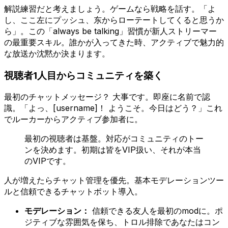
解説練習だと考えましょう。ゲームなら戦略を話す。「よ
し、ここ左にプッシュ、东からローテートしてくると思うか
ら」。この「always be talking」習慣が新人ストリーマー
の最重要スキル。誰かが入ってきた時、アクティブで魅力的
な放送か沈黙か決まります。
視聴者1人目からコミュニティを築く
最初のチャットメッセージ？ 大事です。即座に名前で認
識。「よっ、[username]！ ようこそ。今日はどう？」これ
でルーカーからアクティブ参加者に。
最初の視聴者は基盤。対応がコミュニティのトー
ンを決めます。初期は皆をVIP扱い、それが本当
のVIPです。
人が増えたらチャット管理を優先。基本モデレーションツー
ルと信頼できるチャットボット導入。
モデレーション：
信頼できる友人を最初のmodに。ポ
ジティブな雰囲気を保ち、トロル排除であなたはコン