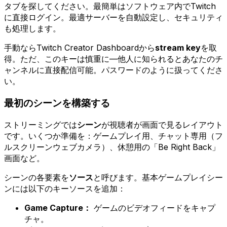
タブを探してください。最簡単はソフトウェア内でTwitch
に直接ログイン。最適サーバーを自動設定し、セキュリティ
も処理します。
手動ならTwitch Creator Dashboardから
stream key
を取
得。ただ、このキーは慎重に—他人に知られるとあなたのチ
ャンネルに直接配信可能。パスワードのように扱ってくださ
い。
最初のシーンを構築する
ストリーミングでは
シーン
が視聴者が画面で見るレイアウト
です。いくつか準備を：ゲームプレイ用、チャット専用（フ
ルスクリーンウェブカメラ）、休憩用の「Be Right Back」
画面など。
シーンの各要素を
ソース
と呼びます。基本ゲームプレイシー
ンには以下のキーソースを追加：
Game Capture：
ゲームのビデオフィードをキャプ
チャ。