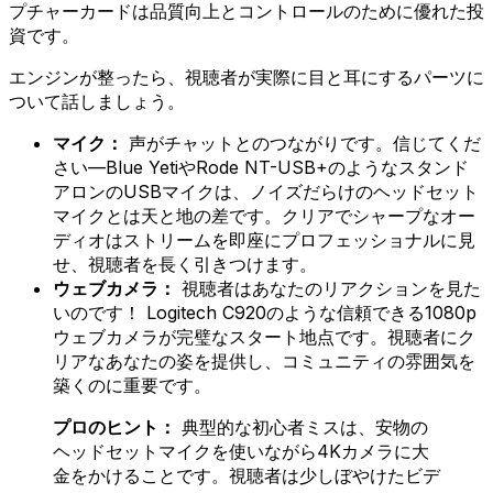
プチャーカードは品質向上とコントロールのために優れた投
資です。
エンジンが整ったら、視聴者が実際に目と耳にするパーツに
ついて話しましょう。
マイク：
声がチャットとのつながりです。信じてくだ
さい—Blue YetiやRode NT-USB+のようなスタンド
アロンのUSBマイクは、ノイズだらけのヘッドセット
マイクとは天と地の差です。クリアでシャープなオー
ディオはストリームを即座にプロフェッショナルに見
せ、視聴者を長く引きつけます。
ウェブカメラ：
視聴者はあなたのリアクションを見た
いのです！ Logitech C920のような信頼できる1080p
ウェブカメラが完璧なスタート地点です。視聴者にク
リアなあなたの姿を提供し、コミュニティの雰囲気を
築くのに重要です。
プロのヒント：
典型的な初心者ミスは、安物の
ヘッドセットマイクを使いながら4Kカメラに大
金をかけることです。視聴者は少しぼやけたビデ