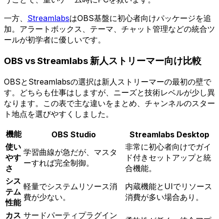
一方、
Streamlabs
はOBS基盤に初心者向けパッケージを追
加。アラートボックス、テーマ、チャット管理などの統合ツ
ールが初学者に優しいです。
OBS vs Streamlabs 新人ストリーマー向け比較
OBSとStreamlabsの選択は新人ストリーマーの最初の壁で
す。どちらも仕事はしますが、ニーズと技術レベルが少し異
なります。この表で主な違いをまとめ、チャンネルのスター
ト地点を選びやすくしました。
機能
OBS Studio
Streamlabs Desktop
使い
非常に初心者向けでガイ
学習曲線が急だが、マスタ
やす
ド付きセットアップと統
ーすれば完全制御。
さ
合機能。
シス
軽量でシステムリソース消
内蔵機能とUIでリソース
テム
費が少ない。
消費が多い場合あり。
性能
カス
サードパーティプラグイン