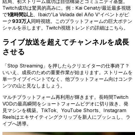
結局、初ストリーム成功は自信構築とコミュニティ基盤。
Twitch成功は驚異的高みに。例：Kai Cenatが最近最多視聴
で
1億時間以上
、Ibaiの'La Velada del Año V'イベントがピ
ーク
933万人
同時視聴。このプラットフォームの巨大ポテン
シャルを示します。Twitch視聴トレンドの詳細はこちら。
ライブ放送を超えてチャンネルを成長
させる
「Stop Streaming」を押したらクリエイターの仕事終了？
いいえ、成長のための重要作業が始まります。ストリームを
単一ライブイベントでなく、他プラットフォーム向けコンテ
ンツの山と見なしましょう。
マルチプラットフォーム再利用が輝きます。長時間Twitch
VODの最高瞬間をショートフォームビデオに切り抜き、発
見マシンを構築。TikTok、YouTube Shorts、Instagram
Reelsはエキサイティングクリップを新人にプッシュし、ラ
イブへ誘導。