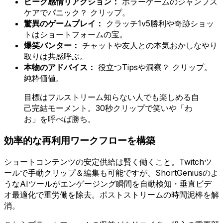
ピーク感情リアクション：
ホラーゲームのジャンプス
ケアでパニック？ クリップ。
驚異のゲームプレイ：
クラッチ1v5勝利や奇跡ショッ
トはショートフォームの宝。
爆笑バンター：
チャットや友人との本気おかしなやり
取りは共感呼ぶ。
本物のアドバイス：
役立つTipsや洞察？ クリップ。
純粋価値。
目標はフルストリーム知らない人でも楽しめる自
己完結モーメント。30秒クリップで笑いや「わ
お」を呼べば勝ち。
効率的な再利用ワークフローを構築
ショートコンテンツの安定供給は賢く働くこと。Twitchツ
ールで手動クリップ＆編集も可能ですが、ShortGeniusのよ
うなAIツールがエンゲージング瞬間を自動検知・垂直ビデ
オ最適化で重労働を除去。ポストストリームの時間泥棒を解
消。