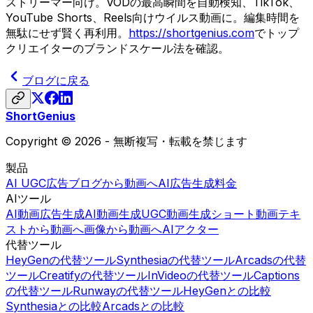
ストリーマー向け。VODの最高瞬間を自動検知、TikTok、
YouTube Shorts、Reels向けウイルス動画に。編集時間を
無駄にせず賢く再利用。
https://shortgenius.com
でトップ
クリエイターのブランドスケール法を確認。
ブログに戻る
ShortGenius
Copyright © 2026 - 無断複写・転載を禁じます
製品
AI UGC広告
ブログから動画へ
AI広告生成
料金
AIツール
AI動画広告生成
AI動画生成
UGC動画生成
ショート動画
テキ
ストから動画へ
画像から動画へ
AIアクター
代替ツール
HeyGenの代替ツール
Synthesiaの代替ツール
Arcadsの代替
ツール
Creatifyの代替ツール
InVideoの代替ツール
Captions
の代替ツール
Runwayの代替ツール
HeyGenとの比較
Synthesiaとの比較
Arcadsとの比較