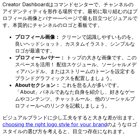
Creator Dashboardはコマンドセンターで、チャンネルの
アイデンティティを形作る場所です。最初に取り組むのはプ
ロフィール画像とバナー—ページで最も目立つビジュアルで
す。本質的にチャンネルのロゴと看板です。
プロフィール画像：
クリーンで認識しやすいものを。
良いヘッドショット、カスタムイラスト、シンプルな
ロゴが最適です。
プロフィールバナー：
トップの大きな画像です。この
スペースを活用！ 配信スケジュール、ソーシャルメデ
ィアハンドル、またはストリームのトーンを設定する
ブランドグラフィックスを配置しましょう。
Aboutセクション：
これを怠る人が多いです。
「About」パネルであなた自身を紹介し、好きなゲー
ムやコンテンツ、チャットルール、他のソーシャルプ
ロフィールへのリンクを記載しましょう。
ビジュアルブランドに少し工夫をすると大きな差が出ます。
choosing the right logo style for your brand
のようなロゴ
スタイルの選び方を考えると、目立つ存在になれます。