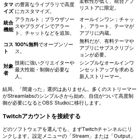
柔軟性が低く、統合アプ
タマ
の豊富なライブラリで高度
リストアに限定。
イズ
にカスタマイズ。
アラカルト；ブラウザソー
オールインワン；チャッ
統合
スやプラグインでアラー
ト、アラート、テーマが
機能
ト、チャットなどを追加。
アプリに内蔵。
無料だが、有料テーマや
コス
100%無料
でオープンソー
アプリにサブスクリプシ
ト
ス。
ョンが必要。
技術に強いクリエイターや
シンプルなオールインワ
対象
最大性能・制御が必要な
ンセットアップを求める
者
人。
新人ストリーマー。
結局、「間違った」選択はありません。多くのストリーマー
がStreamlabsのシンプルさから始め、自信がついて高度制
御が必要になるとOBS Studioに移行します。
Twitchアカウントを接続する
どのソフトウェアを選んでも、まずTwitchチャンネルにリ
ンクします。設定メニューの「Stream」または「Output」