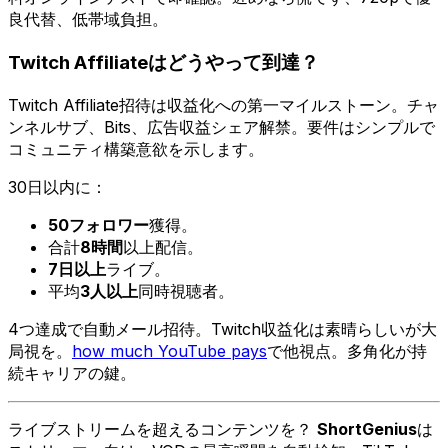
良代替、低帯域負担。
Twitch Affiliateはどうやって到達？
Twitch Affiliate招待は収益化への第一マイルストーン。チャ
ンネルサブ、Bits、広告収益シェア解禁。要件はシンプルで
コミュニティ構築意欲を示します。
30日以内に：
50フォロワー
獲得。
合計
8時間
以上配信。
7日以上
ライブ。
平均
3人以上
同時視聴者。
4つ達成で自動メール招待。Twitch収益化は素晴らしいが大
局視を。
how much YouTube pays
で他視点。多角化が持
続キャリアの鍵。
ライブストリームを超えるコンテンツを？
ShortGenius
は