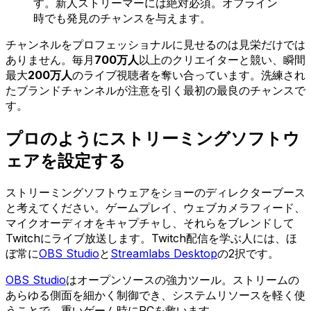
す。新人ストリーマーには絶対必須。オフライン
時でも発見のチャンスを与えます。
チャンネルをプロフェッショナルに見せるのは見栄だけでは
ありません。毎月
700万人
以上のクリエイターと競い、瞬間
最大
200万人
のライブ視聴者を奪い合っています。洗練され
たブランドチャンネルが注意を引く最初の最良のチャンスで
す。
プロのようにストリーミングソフトウ
ェアを設定する
ストリーミングソフトウェアをショーのディレクターブース
と考えてください。ゲームプレイ、ウェブカメラフィード、
マイクオーディオをキャプチャし、それらをブレンドして
Twitchにライブ放送します。Twitch配信を学ぶ人には、ほ
ぼ常に
OBS Studio
と
Streamlabs Desktop
の2択です。
OBS Studio
はオープンソースの強力ツール。ストリームの
あらゆる側面を細かく制御でき、システムリソースを軽く使
うことで、重いゲーム時にPCを救います。