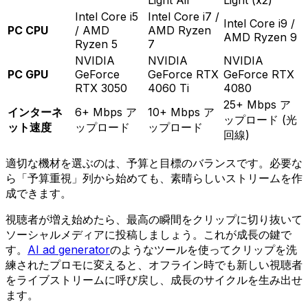
Intel Core i5
Intel Core i7 /
Intel Core i9 /
PC CPU
/ AMD
AMD Ryzen
AMD Ryzen 9
Ryzen 5
7
NVIDIA
NVIDIA
NVIDIA
PC GPU
GeForce
GeForce RTX
GeForce RTX
RTX 3050
4060 Ti
4080
25+ Mbps ア
インターネ
6+ Mbps ア
10+ Mbps ア
ップロード (光
ット速度
ップロード
ップロード
回線)
適切な機材を選ぶのは、予算と目標のバランスです。必要な
ら「予算重視」列から始めても、素晴らしいストリームを作
成できます。
視聴者が増え始めたら、最高の瞬間をクリップに切り抜いて
ソーシャルメディアに投稿しましょう。これが成長の鍵で
す。
AI ad generator
のようなツールを使ってクリップを洗
練されたプロモに変えると、オフライン時でも新しい視聴者
をライブストリームに呼び戻し、成長のサイクルを生み出せ
ます。