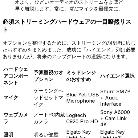
オより、ひどいオーディオのストリームをよほど
早く離脱します。常に、
常に
マイクを最優先に。
必須ストリーミングハードウェアの一目瞭然リス
ト
オプションを整理するために、ストリーミングの段階に応じ
たおすすめをまとめました。成功に「ハイエンド」列は必要
ありませんが、将来のアップグレードの道筋になります。
ハードウェ
予算重視のオ
ミッドレンジ
アコンポー
ハイエンド選択
プション
のおすすめ
ネント
ゲーミングヘ
Shure SM7B
Blue Yeti USB
マイク
ッドセットマ
+ Audio
Microphone
Interface
イク
Sony A6000
ウェブカメ
ノートPC内蔵
Logitech
+ Cam Link
ラ
カメラ
C920 Pro HD
4K
Elgato Key
Elgato Key
照明
明るい部屋
Light Air
Light (x2)