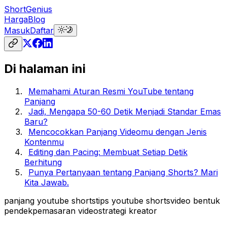
ShortGenius
Harga
Blog
Masuk
Daftar
Di halaman ini
Memahami Aturan Resmi YouTube tentang
Panjang
Jadi, Mengapa 50-60 Detik Menjadi Standar Emas
Baru?
Mencocokkan Panjang Videomu dengan Jenis
Kontenmu
Editing dan Pacing: Membuat Setiap Detik
Berhitung
Punya Pertanyaan tentang Panjang Shorts? Mari
Kita Jawab.
panjang youtube shorts
tips youtube shorts
video bentuk
pendek
pemasaran video
strategi kreator