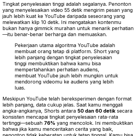
Tingkat penyelesaian tinggi adalah segalanya. Penonton
yang menyelesaikan video 55 detik mengirim pesan yang
jauh lebih kuat ke YouTube daripada seseorang yang
melewatkan klip 10 detik. Ini mengatakan kontenmu
bukan hanya gimmick murahan untuk menarik perhatian
—itu benar-benar berharga dan memuaskan.
Pekerjaan utama algoritma YouTube adalah
membuat orang tetap di platform. Short yang
lebih panjang dengan tingkat penyelesaian
tinggi membuktikan bahwa kamu bisa
mempertahankan perhatian audiens,
membuat YouTube jauh lebih mungkin untuk
mendorong videomu ke audiens yang lebih
luas.
Meskipun YouTube telah bereksperimen dengan format
lebih panjang, data cukup jelas. Saat kamu menggali
angka-angkanya, Shorts antara
50 dan 60 detik
secara
konsisten mencapai tingkat penyelesaian rata-rata
tertinggi—sebuah
76%
yang mencolok. Ini membuktikan
bahwa jika kamu menceritakan cerita yang baik,
penonton tidak keberatan untuk tetap tinggal. Kamu bisa