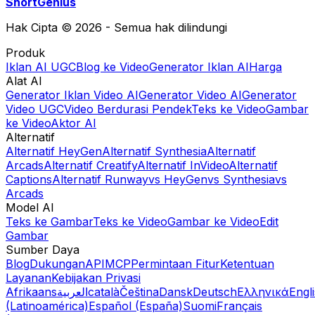
ShortGenius
Hak Cipta © 2026 - Semua hak dilindungi
Produk
Iklan AI UGC
Blog ke Video
Generator Iklan AI
Harga
Alat AI
Generator Iklan Video AI
Generator Video AI
Generator
Video UGC
Video Berdurasi Pendek
Teks ke Video
Gambar
ke Video
Aktor AI
Alternatif
Alternatif HeyGen
Alternatif Synthesia
Alternatif
Arcads
Alternatif Creatify
Alternatif InVideo
Alternatif
Captions
Alternatif Runway
vs HeyGen
vs Synthesia
vs
Arcads
Model AI
Teks ke Gambar
Teks ke Video
Gambar ke Video
Edit
Gambar
Sumber Daya
Blog
Dukungan
API
MCP
Permintaan Fitur
Ketentuan
Layanan
Kebijakan Privasi
Afrikaans
العربية
català
Čeština
Dansk
Deutsch
Ελληνικά
Engl
(Latinoamérica)
Español (España)
Suomi
Français