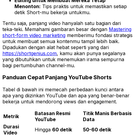
Editing untuk Membuat Mereka Tetap
Menonton:
Tips praktis untuk memastikan setiap
detik Short-mu bekerja untukmu.
Tentu saja, panjang video hanyalah satu bagian dari
teka-teki. Memahami gambaran besar dengan
Mastering
short-form video marketing
memberimu fondasi strategis
untuk membuat semua kontenmu tampil lebih baik.
Dipadukan dengan alat hebat seperti yang dari
https://shortgenius.com
, kamu akan punya segalanya
yang dibutuhkan untuk menemukan irama sempurna
bagi pertumbuhan channel-mu.
Panduan Cepat Panjang YouTube Shorts
Tabel di bawah ini memecah perbedaan kunci antara
apa yang
diizinkan
YouTube dan apa yang benar-benar
bekerja
untuk mendorong views dan engagement.
Batasan Resmi
Titik Manis Berbasis
Metrik
YouTube
Data
Durasi
Hingga
60 detik
50-60 detik
Video