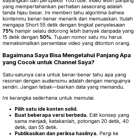
Bayangkan dari perspektif YouTube. Video lebih panjang
yang mempertahankan perhatian seseorang adalah
tanda hijau besar. Ini memberi tahu algoritma bahwa
kontenmu benar-benar menarik dan memuaskan. Itulah
mengapa Short 55 detik dengan tingkat penyelesaian
75%
hampir selalu didorong lebih banyak daripada yang
15 detik dengan
50%
. Tujuan nomor satu mu harus
memaksimalkan
persentase
video yang ditonton orang.
Bagaimana Saya Bisa Mengetahui Panjang Apa
yang Cocok untuk Channel Saya?
Satu-satunya cara untuk benar-benar tahu apa yang
resonan dengan audiensmu adalah dengan mengujinya
sendiri. Jangan tebak—biarkan data yang memandu.
Ini kerangka sederhana untuk memulai:
Pilih satu ide konten solid.
Buat beberapa versi berbeda.
Edit konsep yang
sama menjadi, katakanlah, potongan 20 detik, 40
detik, dan 55 detik.
Publikasikan dan periksa hasilnya.
Pergi ke