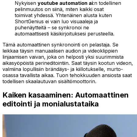
Nykyisen
youtube automation ai
:n todellinen
pelinmuutos on siinä, miten kaikki osat
toimivat yhdessä. Yhtenäinen alusta kuten
ShortGenius ei vain luo visuaaleja ja
puhenäytteitä – se synkronoi ne
automaattisesti käsikirjoituksesi perusteella.
Tämä automaattinen synkronointi on pelastaja. Se
leikkaa täysin manuaalisen audion ja videoklippien
linjaamisen vaivan, joka on helposti yksi suurimmista
aikasyöpöistä perineditointiin. Saat täysin kootun videon,
valmiina lopullisiin brändäys- ja kiillotukselle, murto-
osassa tavallista aikaa. Tuon tehokkuuden ansiosta saat
todellisen skaalautuvan sisältömoottorin.
Kaiken kasaaminen: Automaattinen
editointi ja monialustataika