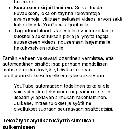
huomion.
Kuvauksen kirjoittaminen:
Se voi luoda
kuvauksen, joka on täynnä relevantteja
avainsanoja, välittäen selkeästi videosi arvon sekä
katsojille että YouTube-algoritmille.
Tag-ehdotukset:
Järjestelmä voi tunnistaa ja
suositella sekoituksen pitkiä ja lyhyitä tageja
auttaakseen videosi nousemaan laajemmalle
hakukyselyjen joukolle.
Tämän vaiheen vakavasti ottaminen varmistaa, että
automaattinen sisältösi saa parhaan mahdollisen
mahdollisuuden löytyä, yhdistää suoraan
luontiponnistuksesi todelliseen yleisönkasvuun.
YouTube-automaation todellinen taika ei ole
vain videoiden tekeminen nopeammin; se on
itseään ylläpitävän silmukan rakentaminen.
Julkaise, mittaa tulokset ja syötä ne
oivallukset suoraan seuraavaan sisältösatsiisi.
Tekoälyanalytiikan käyttö silmukan
sulkemiseen