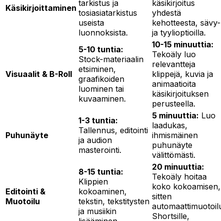
tarkistus ja
käsikirjoitus
Käsikirjoittaminen
tosiasiatarkistus
yhdestä
useista
kehotteesta, sävy-
luonnoksista.
ja tyylioptioilla.
10-15 minuuttia:
5-10 tuntia:
Tekoäly luo
Stock-materiaalin
relevantteja
etsiminen,
Visuaalit & B-Roll
klippejä, kuvia ja
graafikoiden
animaatioita
luominen tai
käsikirjoituksen
kuvaaminen.
perusteella.
5 minuuttia:
Luo
1-3 tuntia:
laadukas,
Tallennus, editointi
Puhunäyte
ihmismäinen
ja audion
puhunäyte
masterointi.
välittömästi.
20 minuuttia:
8-15 tuntia:
Tekoäly hoitaa
Klippien
koko kokoamisen,
Editointi &
kokoaminen,
sitten
Muotoilu
tekstin, tekstitysten
automaattimuotoil
ja musiikin
Shortsille,
lisääminen.