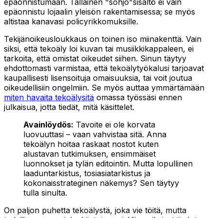
epäonnistumaan. Tällainen "sohjo"sisältö ei vain
epäonnistu lojaalin yleisön rakentamisessa; se myös
altistaa kanavasi policyrikkomuksille.
Tekijänoikeusloukkaus on toinen iso miinakenttä. Vain
siksi, että tekoäly loi kuvan tai musiikkikappaleen, ei
tarkoita, että omistat oikeudet siihen. Sinun täytyy
ehdottomasti varmistaa, että tekoälytyökalusi tarjoavat
kaupallisesti lisensoituja omaisuuksia, tai voit joutua
oikeudellisiin ongelmiin. Se myös auttaa ymmärtämään
miten havaita tekoälysitä
omassa työssäsi ennen
julkaisua, jotta tiedät, mitä käsittelet.
Avainlöydös:
Tavoite ei ole korvata
luovuuttasi – vaan vahvistaa sitä. Anna
tekoälyn hoitaa raskaat nostot kuten
alustavan tutkimuksen, ensimmäiset
luonnokset ja tylän editointin. Mutta lopullinen
laaduntarkistus, tosiasiatarkistus ja
kokonaisstrateginen näkemys? Sen täytyy
tulla sinulta.
On paljon puhetta tekoälystä, joka vie töitä, mutta