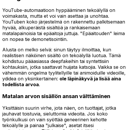
YouTube-automaatioon hyppääminen tekoälyllä on
voimakasta, mutta et voi vain asettaa ja unohtaa.
YouTuben koko järjestelmä on rakennettu palkitsemaan
hyvää, alkuperäistä sisältöä ja rankaisemaan
matalapainoisia tai epäaitoja juttuja. "Epäaitouden" leima
on nopea tie demonetisointiin.
Alusta on melko selvä: sinun täytyy ilmoittaa, kun
realistisen näköinen sisältö on tekoälyllä luotua. Tämä
kohdistuu pääasiassa deepfakeihin tai syntettisiin
kohtauksiin, jotka saattavat huijata katsojia. Vaikka se on
vähemmän ongelma tyylitellyille tai animoiduille videoille,
ydidea on yksinkertainen:
ole läpinäkyvä ja lisää aina
todellista arvoa
.
Matalan arvon sisällön ansan välttäminen
Yksittäisin suurin virhe, jota näen, on tuottajat, jotka
jauhavat toistuvia, sieluttomia videoita. Jos koko
työnkulkusi on vain syöttää geneerinen kehotte
tekoälylle ja painaa "julkaise", asetat itsesi