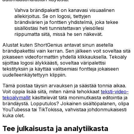
Vahva brändipaketti on kanavasi visuaalinen
allekirjoitus. Se on logosi, tiettyjen
brändivärien ja fonttien yhdistelmä, joka tekee
sisällöstäsi heti tunnistettavan yleisöllesi
riippumatta siitä, missä he sen näkevät.
Alustat kuten ShortGenius antavat sinun asetella
brändipakettisi vain kerran. Sen jälkeen voit soveltaa sitä
jokaiseen videoformattiin yhdellä klikkauksella. Tekoäly
sijoittaa logosi älykkäästi, soveltaa väripalettisi
tekstityksiin ja käyttää valitsemiasi fontteja jokaiseen
uudelleenkäytettyyn klippiin.
Tämä poistaa täysin arvauksen ja säästää tonnia aikaa.
Voit oppia lisää siitä, miten nämä tehokkaat
teksti-video-
tekoälymallit
käsittelevät tätä monimutkaista editointia ja
brändäystä. Lopputulos? Jokainen sisältöpalanen, olipa
YouTubessa tai TikTokissa, vahvistaa johdonmukaisesti
kuka olet.
Tee julkaisusta ja analytiikasta