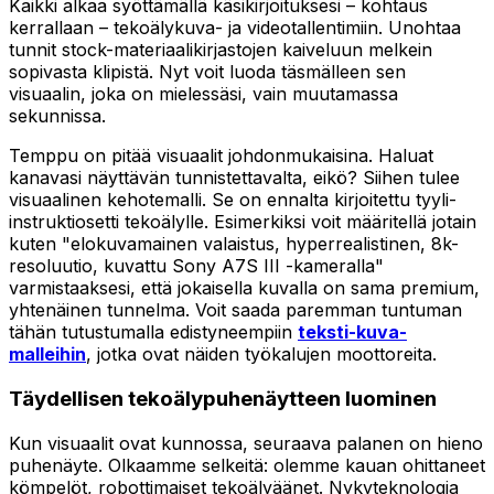
Kaikki alkaa syöttämällä käsikirjoituksesi – kohtaus
kerrallaan – tekoälykuva- ja videotallentimiin. Unohtaa
tunnit stock-materiaalikirjastojen kaiveluun melkein
sopivasta klipistä. Nyt voit luoda täsmälleen sen
visuaalin, joka on mielessäsi, vain muutamassa
sekunnissa.
Temppu on pitää visuaalit johdonmukaisina. Haluat
kanavasi näyttävän tunnistettavalta, eikö? Siihen tulee
visuaalinen kehotemalli. Se on ennalta kirjoitettu tyyli-
instruktiosetti tekoälylle. Esimerkiksi voit määritellä jotain
kuten "elokuvamainen valaistus, hyperrealistinen, 8k-
resoluutio, kuvattu Sony A7S III -kameralla"
varmistaaksesi, että jokaisella kuvalla on sama premium,
yhtenäinen tunnelma. Voit saada paremman tuntuman
tähän tutustumalla edistyneempiin
teksti-kuva-
malleihin
, jotka ovat näiden työkalujen moottoreita.
Täydellisen tekoälypuhenäytteen luominen
Kun visuaalit ovat kunnossa, seuraava palanen on hieno
puhenäyte. Olkaamme selkeitä: olemme kauan ohittaneet
kömpelöt, robottimaiset tekoälyäänet. Nykyteknologia