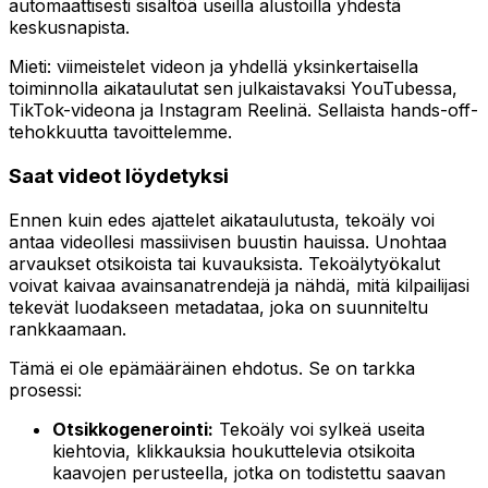
automaattisesti sisältöä useilla alustoilla yhdestä
keskusnapista.
Mieti: viimeistelet videon ja yhdellä yksinkertaisella
toiminnolla aikataulutat sen julkaistavaksi YouTubessa,
TikTok-videona ja Instagram Reelinä. Sellaista hands-off-
tehokkuutta tavoittelemme.
Saat videot löydetyksi
Ennen kuin edes ajattelet aikataulutusta, tekoäly voi
antaa videollesi massiivisen buustin hauissa. Unohtaa
arvaukset otsikoista tai kuvauksista. Tekoälytyökalut
voivat kaivaa avainsanatrendejä ja nähdä, mitä kilpailijasi
tekevät luodakseen metadataa, joka on suunniteltu
rankkaamaan.
Tämä ei ole epämääräinen ehdotus. Se on tarkka
prosessi:
Otsikkogenerointi:
Tekoäly voi sylkeä useita
kiehtovia, klikkauksia houkuttelevia otsikoita
kaavojen perusteella, jotka on todistettu saavan