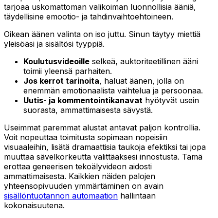
tarjoaa uskomattoman valikoiman luonnollisia ääniä,
täydellisine emootio- ja tahdinvaihtoehtoineen.
Oikean äänen valinta on iso juttu. Sinun täytyy miettiä
yleisöäsi ja sisältösi tyyppiä.
Koulutusvideoille
selkeä, auktoriteetillinen ääni
toimii yleensä parhaiten.
Jos kerrot tarinoita
, haluat äänen, jolla on
enemmän emotionaalista vaihtelua ja persoonaa.
Uutis- ja kommentointikanavat
hyötyvät usein
suorasta, ammattimaisesta sävystä.
Useimmat paremmat alustat antavat paljon kontrollia.
Voit nopeuttaa toimitusta sopimaan nopeisiin
visuaaleihin, lisätä dramaattisia taukoja efektiksi tai jopa
muuttaa sävelkorkeutta välittääksesi innostusta. Tämä
erottaa geneerisen tekoälyvideon aidosti
ammattimaisesta. Kaikkien näiden palojen
yhteensopivuuden ymmärtäminen on avain
sisällöntuotannon automaation
hallintaan
kokonaisuutena.