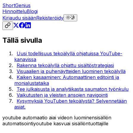
ShortGenius
Hinnoittelu
Blogi
Kirjaudu sisään
Rekisteröidy
Tällä sivulla
Uusi todellisuus tekoälyllä ohjatuissa YouTube-
kanavissa
Rakenna tekoälyllä ohjattu sisältöstrategiasi
Visuaalien ja puhenäytteiden luominen tekoälyllä
Kaiken kasaaminen: Automaattinen editointi ja
monialustataika
Tee julkaisusta ja analytiikasta saumaton työnkulu
Vaikutusten ja yleisten ansojen navigointi
Kysymyksiä YouTuben tekoälystä? Selvennetään
asiat.
youtube automaatio ai
ai videon luominen
sisällön
automatisointi
youtube kasvu
ai sisällöntuottajille