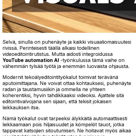
Selvä, sinulla on puhenäyte ja kaikki visuaaliomaisuutesi
rivissä. Perinteisesti täällä alkaisi todellinen
videoeditointirutistus. Mutta aidosti integroidussa
YouTube automation AI
-työnkulussa tämä vaihe on
vähemmän tylsää työtä ja enemmän luovaista ohjausta.
Modernit tekoälyeditointityökalut toimivat terävänä
aputoimittajana. Ne voivat ottaa kohtauksesi, puhenäyte
radan ja taustamusiikin ja ommella ne yhteen
koherentiksi, hyvin tahdikkaaksi videoksi. Ajattele sitä
editointivalvojana sen sijaan, että tekisit jokaisen
leikkauksen itse.
Nämä työkalut ovat tarpeeksi älykkäitä automaattisesti
leikkaamaan pois hiljaisuudet ja kömpelöt tauot, jotka
tappavat katsojien sitoutumisen. Ne hoitavat myös aikaa