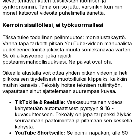
vievät tehtävät kuten tekstitysten luomisen ja
synkronoinnin. Tämä on iso juttu, varsinkin kun niin
monet katsovat videoita puhelimella äänettä.
Kerroin sisällöllesi, ei työkuormallesi
Tässä tulee todellinen pelinmuutos: monialustakäyttö.
Vanha tapa tarkoitti pitkän YouTube-videon manuaalista
uudelleeneditointia jokaista muuta somekanavaa varten.
Se oli aikasyöppö, joka rajoitti
postaamismahdollisuuksiasi. Ne päivät ovat ohi.
Oikealla alustalla voit ottaa yhden pitkän videon ja heti
pilkkoa sen täydellisesti muotoilluiksi klippeiksi kaikkiin
muihin kanaviisi. Tekoäly hoitaa teknisen rutiinityön,
vapauttaen sinut ajattelemaan suurempaa kuvaa.
TikTokille & Reelsille:
Vaakasuuntainen videosi
kehystetään automaattisesti pystyyn
9:16
-
kuvasuhteeseen. Tekoäly on jopa tarpeeksi älykäs
seuraamaan päätoimintaa ja pitämään sen keskellä
kehystä.
YouTube Shortseille:
Se poimii napakan, alle 60