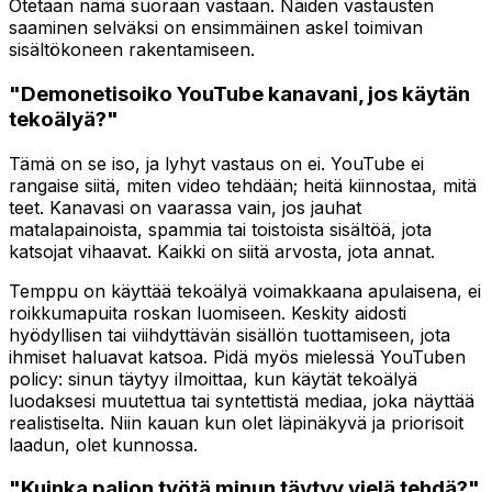
Otetaan nämä suoraan vastaan. Näiden vastausten
saaminen selväksi on ensimmäinen askel toimivan
sisältökoneen rakentamiseen.
"Demonetisoiko YouTube kanavani, jos käytän
tekoälyä?"
Tämä on se iso, ja lyhyt vastaus on ei. YouTube ei
rangaise
siitä, miten
video tehdään; heitä kiinnostaa, mitä
teet. Kanavasi on vaarassa vain, jos jauhat
matalapainoista, spammia tai toistoista sisältöä, jota
katsojat vihaavat. Kaikki on siitä arvosta, jota annat.
Temppu on käyttää tekoälyä voimakkaana apulaisena, ei
roikkumapuita roskan luomiseen. Keskity aidosti
hyödyllisen tai viihdyttävän sisällön tuottamiseen, jota
ihmiset haluavat katsoa. Pidä myös mielessä YouTuben
policy: sinun täytyy ilmoittaa, kun käytät tekoälyä
luodaksesi muutettua tai syntettistä mediaa, joka näyttää
realistiselta. Niin kauan kun olet läpinäkyvä ja priorisoit
laadun, olet kunnossa.
"Kuinka paljon työtä minun täytyy vielä tehdä?"