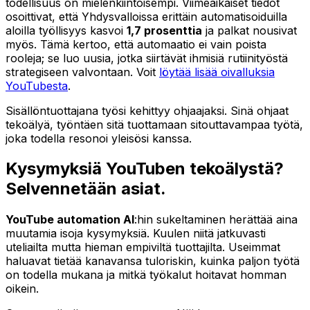
todellisuus on mielenkiintoisempi. Viimeaikaiset tiedot
osoittivat, että Yhdysvalloissa erittäin automatisoiduilla
aloilla työllisyys kasvoi
1,7 prosenttia
ja palkat nousivat
myös. Tämä kertoo, että automaatio ei vain poista
rooleja; se luo uusia, jotka siirtävät ihmisiä rutiinityöstä
strategiseen valvontaan. Voit
löytää lisää oivalluksia
YouTubesta
.
Sisällöntuottajana työsi kehittyy ohjaajaksi. Sinä ohjaat
tekoälyä, työntäen sitä tuottamaan sitouttavampaa työtä,
joka todella resonoi yleisösi kanssa.
Kysymyksiä YouTuben tekoälystä?
Selvennetään asiat.
YouTube automation AI
:hin sukeltaminen herättää aina
muutamia isoja kysymyksiä. Kuulen niitä jatkuvasti
uteliailta mutta hieman empiviltä tuottajilta. Useimmat
haluavat tietää kanavansa tuloriskin, kuinka paljon työtä
on
todella
mukana ja mitkä työkalut hoitavat homman
oikein.