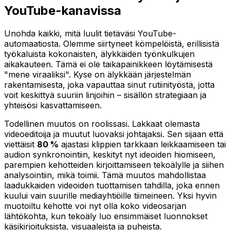
YouTube-kanavissa
Unohda kaikki, mitä luulit tietäväsi YouTube-
automaatiosta. Olemme siirtyneet kömpelöistä, erillisistä
työkaluista kokonaisten, älykkäiden työnkulkujen
aikakauteen. Tämä ei ole taikapainikkeen löytämisestä
"mene viraaliksi". Kyse on älykkään järjestelmän
rakentamisesta, joka vapauttaa sinut rutiinityöstä, jotta
voit keskittyä suuriin linjoihin – sisällön strategiaan ja
yhteisösi kasvattamiseen.
Todellinen muutos on roolissasi. Lakkaat olemasta
videoeditoija ja muutut luovaksi johtajaksi. Sen sijaan että
viettäisit
80 %
ajastasi klippien tarkkaan leikkaamiseen tai
audion synkronointiin, keskityt nyt ideoiden hiomiseen,
parempien kehotteiden kirjoittamiseen tekoälylle ja siihen
analysointiin, mikä toimii. Tämä muutos mahdollistaa
laadukkaiden videoiden tuottamisen tahdilla, joka ennen
kuului vain suurille mediayhtiöille tiimeineen. Yksi hyvin
muotoiltu kehotte voi nyt olla koko videosarjan
lähtökohta, kun tekoäly luo ensimmäiset luonnokset
käsikirjoituksista, visuaaleista ja puheista.