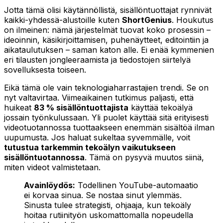
Jotta tämä olisi käytännöllistä, sisällöntuottajat rynnivät
kaikki-yhdessä-alustoille kuten
ShortGenius
. Houkutus
on ilmeinen: nämä järjestelmät tuovat koko prosessin –
ideoinnin, käsikirjoittamisen, puhenäytteet, editointiin ja
aikataulutuksen – saman katon alle. Ei enää kymmenien
eri tilausten jongleeraamista ja tiedostojen siirtelyä
sovelluksesta toiseen.
Eikä tämä ole vain teknologiaharrastajien trendi. Se on
nyt valtavirtaa. Viimeaikainen tutkimus paljasti, että
huikeat
83 % sisällöntuottajista
käyttää tekoälyä
jossain työnkulussaan. Yli puolet käyttää sitä erityisesti
videotuotannossa tuottaakseen enemmän sisältöä ilman
uupumusta. Jos haluat sukeltaa syvemmälle, voit
tutustua tarkemmin tekoälyn vaikutukseen
sisällöntuotannossa
. Tämä on pysyvä muutos siinä,
miten videot valmistetaan.
Avainlöydös:
Todellinen YouTube-automaatio
ei korvaa sinua. Se nostaa sinut ylemmäs.
Sinusta tulee strategisti, ohjaaja, kun tekoäly
hoitaa rutiinityön uskomattomalla nopeudella