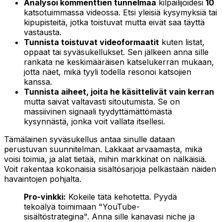
Analysoi kommenttien tunnelmaa
kilpailijoidesi
10
katsotuimmassa videossa. Etsi yleisiä kysymyksiä tai
kipupisteitä, jotka toistuvat mutta eivät saa täyttä
vastausta.
Tunnista toistuvat videoformaatit
kuten listat,
oppaat tai syväsukellukset. Sen jälkeen anna sille
rankata ne keskimääräisen katselukerran mukaan,
jotta näet, mikä tyyli todella resonoi katsojien
kanssa.
Tunnista aiheet, joita he käsittelivät vain kerran
mutta saivat valtavasti sitoutumista. Se on
massiivinen signaali tyydyttämättömästä
kysynnästä, jonka voit vallata itsellesi.
Tämälainen syväsukellus antaa sinulle dataan
perustuvan suunnitelman. Lakkaat arvaamasta, mikä
voisi toimia, ja alat
tietää
, mihin markkinat on nälkäisiä.
Voit rakentaa kokonaisia sisältösarjoja pelkästään näiden
havaintojen pohjalta.
Pro-vinkki:
Kokeile tätä kehotetta. Pyydä
tekoälyä toimimaan "YouTube-
sisältöstrategina". Anna sille kanavasi niche ja