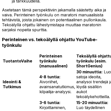
ja tarkkuudella.
Asetetaan tämä perspektiiviin jakamalla säästetty aika ja
vaiva. Perinteinen työnkulu on maratoni manuaalisista
tehtävistä, joista jokainen on potentiaalinen pullonkaula.
Tekoälyllä ohjattu lähestymistapa muuttaa maratonin
sarjaksi nopeita spurttia.
Perinteinen vs. tekoälyllä ohjattu YouTube-
työnkulu
Perinteinen
Tekoälyllä ohjatt
TuotantoVaihe
työnkulu
työnkulu (esim.
(manuaalinen)
ShortGenius)
30 minuuttia:
Luo
4-8 tuntia:
satoja ideoita,
Ideointi &
Aivoriihet,
analysoi trendejä j
Tutkimus
avainsanatutkimus,
löydä sisällön
kilpailija-analyysi.
aukot
tekoälykehotteilla.
3-6 tuntia:
15-20 minuuttia:
Kirjoittaminen,
Luo täydellinen