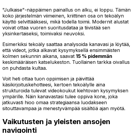
"Julkaise"-näppäimen painallus on alku, ei loppu. Tämän
koko järjestelmän viimeinen, kriittinen osa on tekoälyn
käyttö selvittääksesi, mikä todella toimii. Modernit alustat
voivat ottaa vuoren suoritusdataa ja tiivistää sen
yksinkertaiseksi, toimivaksi neuvoksi.
Esimerkiksi tekoäly saattaa analysoida kanavasi ja löytää,
että videot, jotka alkavat kysymyksellä ensimmäisten
kolmen sekunnin aikana, saavat
15 % pidemmän
keskimääräisen katselukeston. Tuollainen tarkka oivallus
on puhdasta kultaa.
Voit heti ottaa tuon oppimisen ja päivittää
käsikirjoituskehotteesi, kertoen tekoälylle aina
strukturoida tulevat videokoukut kiehtovan kysymyksen
ympärille. Näin kanavastasi tulee oppiva kone, joka
jatkuvasti hioo omaa strategiaansa luodakseen
sitouttavampaa ja menestyvämpää sisältöä ajan myötä.
Vaikutusten ja yleisten ansojen
navigointi