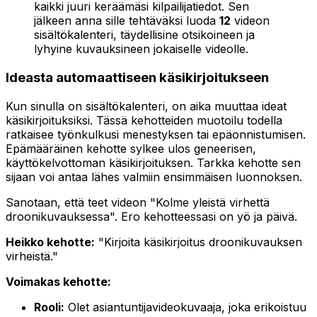
kaikki juuri keräämäsi kilpailijatiedot. Sen
jälkeen anna sille tehtäväksi luoda
12
videon
sisältökalenteri, täydellisine otsikoineen ja
lyhyine kuvauksineen jokaiselle videolle.
Ideasta automaattiseen käsikirjoitukseen
Kun sinulla on sisältökalenteri, on aika muuttaa ideat
käsikirjoituksiksi. Tässä kehotteiden muotoilu todella
ratkaisee työnkulkusi menestyksen tai epäonnistumisen.
Epämääräinen kehotte sylkee ulos geneerisen,
käyttökelvottoman käsikirjoituksen. Tarkka kehotte sen
sijaan voi antaa lähes valmiin ensimmäisen luonnoksen.
Sanotaan, että teet videon "Kolme yleistä virhettä
droonikuvauksessa". Ero kehotteessasi on yö ja päivä.
Heikko kehotte:
"Kirjoita käsikirjoitus droonikuvauksen
virheistä."
Voimakas kehotte:
Rooli:
Olet asiantuntijavideokuvaaja, joka erikoistuu