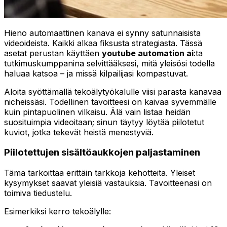
Hieno automaattinen kanava ei synny satunnaisista
videoideista. Kaikki alkaa fiksusta strategiasta. Tässä
asetat perustan käyttäen
youtube automation ai
:ta
tutkimuskumppanina selvittääksesi, mitä yleisösi todella
haluaa katsoa – ja missä kilpailijasi kompastuvat.
Aloita syöttämällä tekoälytyökalulle viisi parasta kanavaa
nicheissäsi. Todellinen tavoitteesi on kaivaa syvemmälle
kuin pintapuolinen vilkaisu. Älä vain listaa heidän
suosituimpia videoitaan; sinun täytyy löytää piilotetut
kuviot, jotka tekevät heistä menestyviä.
Piilotettujen sisältöaukkojen paljastaminen
Tämä tarkoittaa erittäin tarkkoja kehotteita. Yleiset
kysymykset saavat yleisiä vastauksia. Tavoitteenasi on
toimiva tiedustelu.
Esimerkiksi kerro tekoälylle: