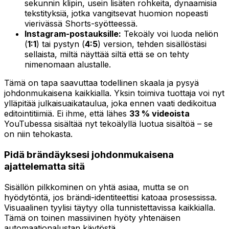
sekunnin klipin, usein lisäten rohkeita, dynaamisia
tekstityksiä, jotka vangitsevat huomion nopeasti
vierivässä Shorts-syötteessä.
Instagram-postauksille:
Tekoäly voi luoda neliön
(
1:1
) tai pystyn (
4:5
) version, tehden sisällöstäsi
sellaista, miltä näyttää siltä että se on tehty
nimenomaan alustalle.
Tämä on tapa saavuttaa todellinen skaala ja pysyä
johdonmukaisena kaikkialla. Yksin toimiva tuottaja voi nyt
ylläpitää julkaisuaikataulua, joka ennen vaati dedikoitua
editointitiimiä. Ei ihme, että lähes
33 % videoista
YouTubessa sisältää nyt tekoälyllä luotua sisältöä – se
on niin tehokasta.
Pidä brändäyksesi johdonmukaisena
ajattelematta sitä
Sisällön pilkkominen on yhtä asiaa, mutta se on
hyödytöntä, jos brändi-identiteettisi katoaa prosessissa.
Visuaalinen tyylisi täytyy olla tunnistettavissa kaikkialla.
Tämä on toinen massiivinen hyöty yhtenäisen
automaationalustan käytöstä.