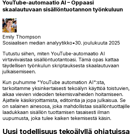
YouTube-automaatio AI – Oppaasi
skaalautuvaan sisällöntuotannon työnkuluun
Emily Thompson
Sosiaalisen median analyytikko
•
30. joulukuuta 2025
Tutustu siihen, miten YouTube-automaatio AI
virtaviivaistaa sisällöntuotantoasi. Tämä opas kattaa
täydellisen työnkulun skriptauksesta skaalautuvaan
julkaisemiseen.
Kun puhumme "YouTube automation AI":sta,
tarkoitamme yksinkertaisesti tekoälyn käyttöä toistuvien,
aikaa vievien videoiden tekemisvaiheiden hoitamiseen.
Ajattele käsikirjoittamista, editointia ja jopa julkaisua. Se
on salainen ainesosa, joka mahdollistaa sisällöntuottajille
laadukkaan sisällön tuottamisen tasaisesti ilman
uupumusta, joka tulee kaiken tekemisestä käsin.
Uusi todellisuus tekoälyllä ohjatuissa