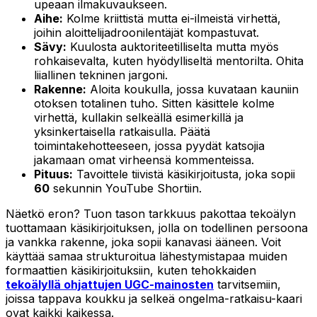
upeaan ilmakuvaukseen.
Aihe:
Kolme kriittistä mutta ei-ilmeistä virhettä,
joihin aloittelijadroonilentäjät kompastuvat.
Sävy:
Kuulosta auktoriteetilliselta mutta myös
rohkaisevalta, kuten hyödylliseltä mentorilta. Ohita
liiallinen tekninen jargoni.
Rakenne:
Aloita koukulla, jossa kuvataan kauniin
otoksen totalinen tuho. Sitten käsittele kolme
virhettä, kullakin selkeällä esimerkillä ja
yksinkertaisella ratkaisulla. Päätä
toimintakehotteeseen, jossa pyydät katsojia
jakamaan omat virheensä kommenteissa.
Pituus:
Tavoittele tiivistä käsikirjoitusta, joka sopii
60
sekunnin YouTube Shortiin.
Näetkö eron? Tuon tason tarkkuus pakottaa tekoälyn
tuottamaan käsikirjoituksen, jolla on todellinen persoona
ja vankka rakenne, joka sopii kanavasi ääneen. Voit
käyttää samaa strukturoitua lähestymistapaa muiden
formaattien käsikirjoituksiin, kuten tehokkaiden
tekoälyllä ohjattujen UGC-mainosten
tarvitsemiin,
joissa tappava koukku ja selkeä ongelma-ratkaisu-kaari
ovat kaikki kaikessa.